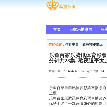
首页
百家乐博彩网
亚
亚洲十大体育平台
博彩平
你的位置：
体育平台
>
欧洲杯哪里玩
>
乐鱼百家乐腾讯体育彩票直
分钟共28集, 熬夜追平太
发布日期：2024-04-06 15:56 点击次数：148
乐鱼百家乐腾讯体育彩票直播频道 优
上瘾
乐鱼百家乐腾讯体育彩票直播频道 
优酷上线了一部言情虐心的短剧《