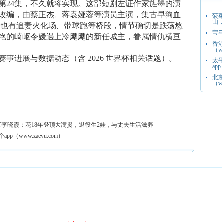
到第24集，不久就将实现。这部短剧左证作家旌墨的演
改编，由蔡正杰、蒋袁娅蓉等演员主演，集古早狗血
菠
山
，也有追妻火化场、带球跑等桥段，情节确切是跌荡悠
宝马
艳的崎岖令嫒遇上冷飕飕的新任城主，眷属情仇横亘
香
（w
事进展与数据动态（含 2026 世界杯相关话题）。
太
app
北
（ww
冠军李晓霞：花18年登顶大满贯，退役生2娃，与丈夫生活滋养
（www.zaeyu.com）