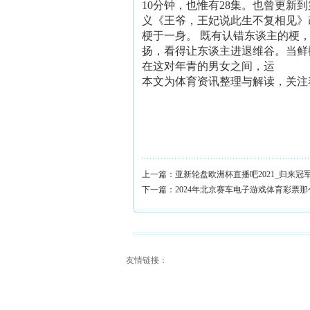
10分钟，也惟有28集。也曾更新
义《王爷，王妃说此生不复相见》
梗于一身。 既有认错东谈主的梗
扬，看得让东谈主进退维谷。当鲜
在这对年青的男女之间，运
本文为体育资讯整理与解读，关注赛
上一篇：
亚新轮盘欧洲杯直播吧2021_归来
下一篇：
2024年北京赛车电子游戏体育彩票那个app
友情链接：