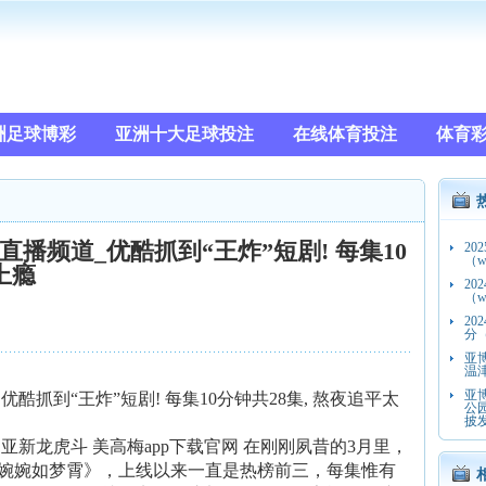
洲足球博彩
亚洲十大足球投注
在线体育投注
体育
台网址大全
在线百家乐
播频道_优酷抓到“王炸”短剧! 每集10
2
（w
上瘾
2
（ww
2
分（w
亚
温
亚
酷抓到“王炸”短剧! 每集10分钟共28集, 熬夜追平太
公
披
亚新龙虎斗 美高梅app下载官网 在刚刚夙昔的3月里，
婉婉如梦霄》，上线以来一直是热榜前三，每集惟有