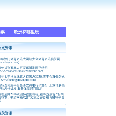
彩票
欧洲杯哪里玩
热点资讯
025年澳门体育资讯大网站大全体育资讯信誉网
ww.bojca.com）
024年排列五真人百家乐博彩网平特图
w.coronacasinositezonezone.com
024年太平洋在线真人百家乐365体育平台真假怎么
ww.bettingcrownpro.com）
博轮盘博彩平台是否支持银行卡支付_北京详解高
津贴怎样披发 服务保障部门请示
博现金网2016欧洲杯德国赛程_错峰游成皆 “相约
园城市，畅游幸福成皆”文旅迫害券在飞猪等平台
发
相关资讯