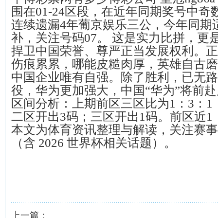
围在01-24区段，在近年同期奖号中
连续遗漏4年葡京娱乐三公，今年同期
补，关注号码07。 这是实力比拼，更
捍卫中国荣誉、尊严正当发展权利。正
伤痕累累，哪能皮糙肉厚，英雄自古磨
中国企业唯有自强。除了胜利，已无路
役，华为更加强大，中国“华为”将前
区间分析：上期前区三区比为1：3：1
二区开出3码；三区开出1码。前区近1
本文为体育资讯整理与解读，关注赛事
（含 2026 世界杯相关话题）。
上一篇：