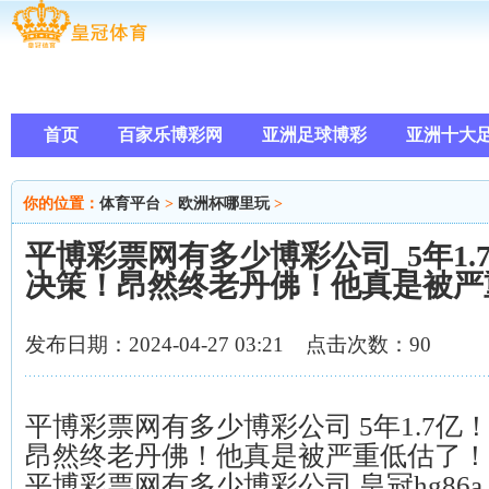
首页
百家乐博彩网
亚洲足球博彩
亚洲十大
亚洲十大体育平台
博彩平台网址大全
在线百家乐
你的位置：
体育平台
>
欧洲杯哪里玩
>
平博彩票网有多少博彩公司_5年1.
决策！昂然终老丹佛！他真是被严
发布日期：2024-04-27 03:21 点击次数：90
平博彩票网有多少博彩公司 5年1.7亿
昂然终老丹佛！他真是被严重低估了！
平博彩票网有多少博彩公司 皇冠hg86