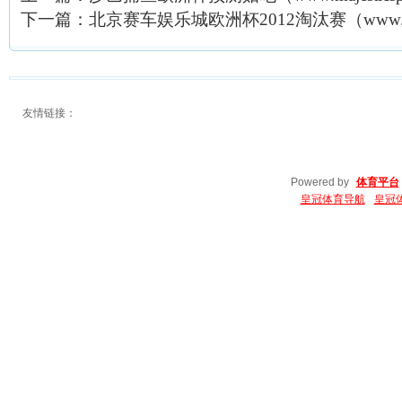
下一篇：
北京赛车娱乐城欧洲杯2012淘汰赛（www.mti
友情链接：
Powered by
体育平台
皇冠体育导航
皇冠