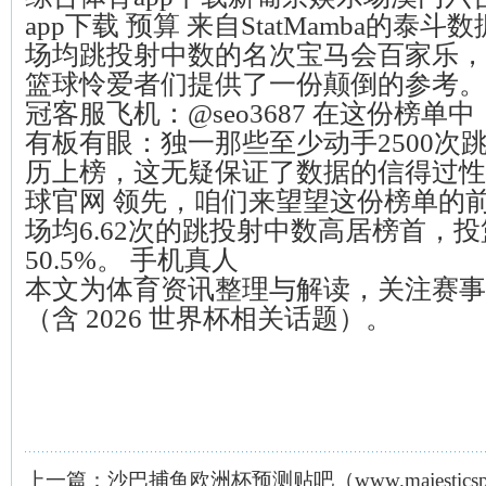
app下载 预算 来自StatMamba的泰
场均跳投射中数的名次宝马会百家乐，
篮球怜爱者们提供了一份颠倒的参考。 
冠客服飞机：@seo3687 在这份榜单
有板有眼：独一那些至少动手2500次
历上榜，这无疑保证了数据的信得过性和
球官网 领先，咱们来望望这份榜单的
场均6.62次的跳投射中数高居榜首，
50.5%。 手机真人
本文为体育资讯整理与解读，关注赛事
（含 2026 世界杯相关话题）。
上一篇：
沙巴捕鱼欧洲杯预测贴吧（www.majesticsport