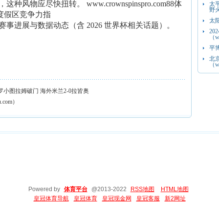
应尽快扭转。 www.crownspinspro.com88体
太
野
雪度假区竞争力指
太阳
事进展与数据动态（含 2026 世界杯相关话题）。
2
（ww
平
北
（ww
小图拉姆破门 海外米兰2-0拉皆奥
.com）
Powered by
体育平台
@2013-2022
RSS地图
HTML地图
皇冠体育导航
皇冠体育
皇冠现金网
皇冠客服
新2网址