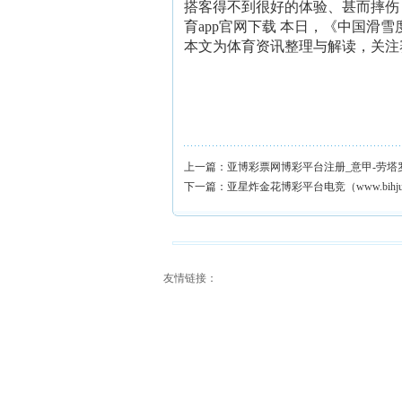
搭客得不到很好的体验、甚而摔伤，这种风物
育app官网下载 本日，《中国滑
本文为体育资讯整理与解读，关注赛
上一篇：
亚博彩票网博彩平台注册_意甲-劳塔罗
下一篇：
亚星炸金花博彩平台电竞（www.bihju
友情链接：