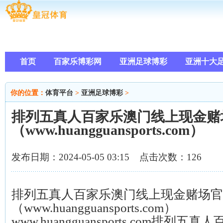
首页
百家乐博彩网
亚洲足球博彩
亚洲十大
亚洲十大体育平台
博彩平台网址大全
在线百家乐
你的位置：
体育平台
>
亚洲足球博彩
>
排列五真人百家乐澳门线上现金赌
（www.huangguansports.com）
发布日期：2024-05-05 03:15 点击次数：126
排列五真人百家乐澳门线上现金赌场官
（www.huangguansports.com）
www.huangguansports.com排列