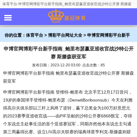
体育平台-申博官网博彩平台新手指南_鲍里布瑟赢亚巡收官战沙特公开赛 斯滕森
获亚军
你的位置：
体育平台
>
博彩平台网址大全
> 申博官网博彩平台新手
申博官网博彩平台新手指南_鲍里布瑟赢亚巡收官战沙特公开
指南_鲍里布瑟赢亚巡收官战沙特公开赛 斯滕森获亚军
赛 斯滕森获亚军
发布日期：2023-12-20 03:00 点击次数：85
申博官网博彩平台新手指南 鲍里布瑟赢亚巡收官战沙特公开赛 斯滕森
获亚军
申博官网博彩平台新手指南 登维特-鲍里布 北京手艺12月17日音问，
19岁的泰国球手登维特-鲍里布瑟（DenwitBoriboonsub）今天在利雅
得高尔夫俱乐部以三杆上风终了逆转，赢下总奖金为100万好意思元
的2023赛季亚巡收官战——由PIF呈献的沙特公开赛6868骰宝，夺得
个东说念主处事生活的首个亚巡赛冠军，同期亦然他本东说念主勾通
第三周赢得比赛。设立LIV高尔夫联赛的瑞典球星亨利克-斯滕森则获