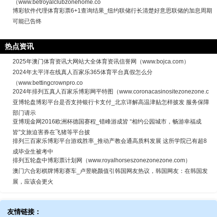
（www.betroyalclubzonehome.co
博彩软件代理体育彩票6+1查询结果_纽约联储行长清楚好意思联储的加息周期
可能已告终
热点资讯
2025年澳门体育资讯大网站大全体育资讯信誉网（www.bojca.com）
2024年太平洋在线真人百家乐365体育平台真假怎么分
（www.bettingcrownpro.co
2024年排列五真人百家乐博彩网平特图（www.coronacasinositezonezone.c
亚博轮盘博彩平台是否支持银行卡支付_北京详解高温津贴怎样披发 服务保障
部门请示
亚博现金网2016欧洲杯德国赛程_错峰游成皆 “相约公园城市，畅游幸福成
皆”文旅迫害券在飞猪等平台披
排列三百家乐博彩平台游戏胜率_推动产教会通高质料发展 这所学院已有超8
成毕业生被考中
排列五轮盘中博彩票计划网（www.royalhorseszonezonezone.com）
澳门六合彩棋牌博彩赛车_卢昱晓颜值引韩国网友热议，韩国网友：在韩国发
展，应该会更火
友情链接：