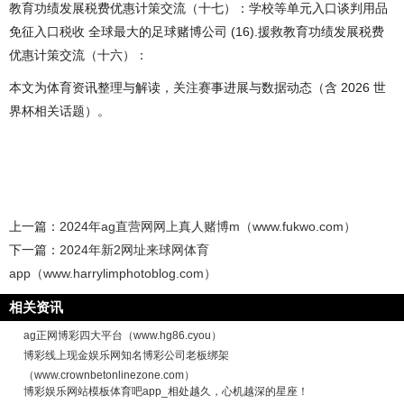
教育功绩发展税费优惠计策交流（十七）：学校等单元入口谈判用品
免征入口税收 全球最大的足球赌博公司 (16).援救教育功绩发展税费
优惠计策交流（十六）：
本文为体育资讯整理与解读，关注赛事进展与数据动态（含 2026 世
界杯相关话题）。
上一篇：
2024年ag直营网网上真人赌博m（www.fukwo.com）
下一篇：
2024年新2网址来球网体育
app（www.harrylimphotoblog.com）
相关资讯
ag正网博彩四大平台（www.hg86.cyou）
博彩线上现金娱乐网知名博彩公司老板绑架
（www.crownbetonlinezone.com）
博彩娱乐网站模板体育吧app_相处越久，心机越深的星座！