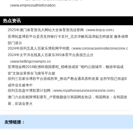
（www.empressathleticnation.
热点资讯
2025年澳门体育资讯大网站大全体育资讯信誉网（www.bojca.com）
亚博轮盘博彩平台是否支持银行卡支付_北京详解高温津贴怎样披发 服务保障
部门请示
2024年排列五真人百家乐博彩网平特图（www.coronacasinositezonezone.c
2024年太平洋在线真人百家乐365体育平台真假怎么分
（www.bettingcrownpro.co
亚博现金网2016欧洲杯德国赛程_错峰游成皆 “相约公园城市，畅游幸福成
皆”文旅迫害券在飞猪等平台披
排列三百家乐博彩平台游戏胜率_推动产教会通高质料发展 这所学院已有超8
成毕业生被考中
排列五轮盘中博彩票计划网（www.royalhorseszonezonezone.com）
澳门六合彩棋牌博彩赛车_卢昱晓颜值引韩国网友热议，韩国网友：在韩国发
展，应该会更火
友情链接：