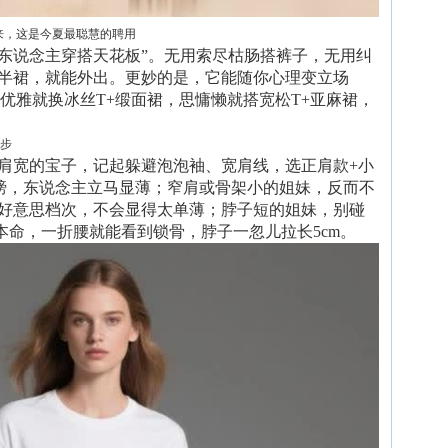
来，这是今夏最聪慧的聘用
懒东说念主穿搭天花板”。无用索尽枯肠搭裤子，无用纠
半裙，就能外出。更妙的是，它能随你心理变立场
优雅就换冰丝T+缎面裙，思慵懒就搭宽松T+亚麻裙，
一步
肩宽的宝子，记起躲避泡泡袖、宽肩线，选正肩款+小
肩膀，东说念主立马显薄；窄肩或骨架小的姐妹，反而不
好意思档次，不会显得太单薄；脖子短的姐妹，别碰
本命，一折腰就能看到锁骨，脖子一忽儿拉长5cm。