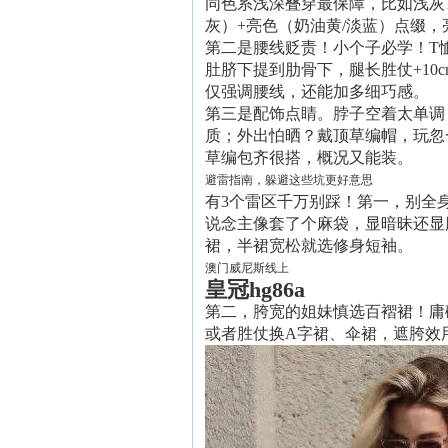
同色系浅深叠穿最保障，比如浅灰T
灰）+亮色（奶油黄/淡蓝）点缀
第二是腰线贬责！小个子必学！T
肚脐下提到肋骨下，腿长胜仗+10
仅强调腰线，还能加多细巧感。
第三是配饰点睛。脖子空着太单调
质；外出怕晒？戴顶草编帽，玩忽
草编包齐很搭，概况又能装。
避雷指南，躲避这些坑更好意思
有3个雷区千万别踩！第一，别全
说念主像套了个麻袋，显暗昧还显
裙，半裙宽松就选修身短袖。
澳门威尼斯线上
皇冠hg86a
第二，胯宽的姐妹慎选百褶裙！庸
或者胜仗换A字裙、伞裙，遮胯效