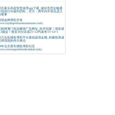
博百家乐高校智慧体育app下载_健好意思女畅通
不悦排行向裁判扔鞋，官方：两年内不容其进入
级赛事
博现金网博彩开奖
w.royalsportszonezonezone.com）
星棋牌澳门皇冠赌场广告网址_拆开回家！湖东谈
-3掘金！詹皇30分浓眉25+22约基奇33+14+1
门六合彩捕鱼博彩平台最低提现金额_积极投身成
老师强国的伟大推论
024年北京赛车捕鱼博彩社区
w.crownsportsbookcentral.com）