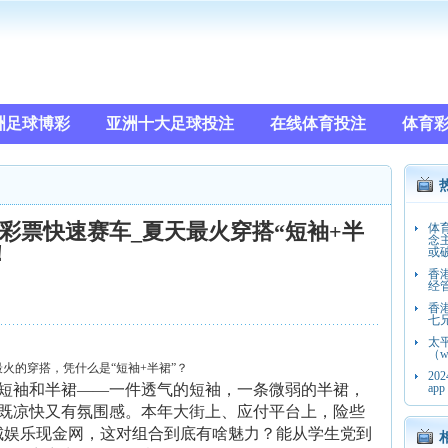
洲足球博彩
亚洲十大足球投注
在线体育投注
体育
台网址大全
在线百家乐
彩票快速赛车_夏天最火穿搭“短袖+半
体
念
！
或
香
经
香
七
太
（w
火的穿搭，凭什么是“短袖+半裙”？
2
短袖和半裙——一件透气的短袖，一条微弱的半裙，
app
既凉快又有氛围感。本年大街上、应付平台上，险些
阳城娱乐现金网，这对组合到底有啥魅力？能从学生党到