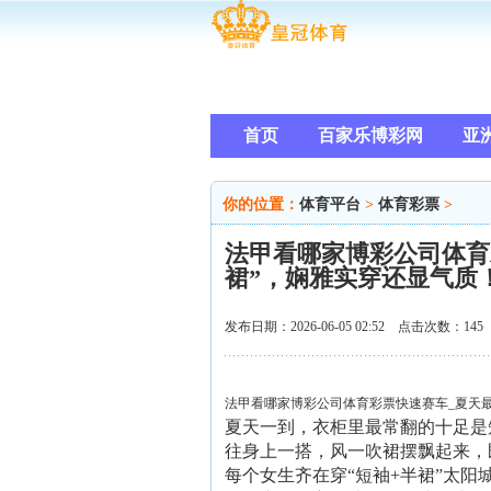
首页
百家乐博彩网
亚
亚洲十大体育平台
博彩平
你的位置：
体育平台
>
体育彩票
>
法甲看哪家博彩公司体育
裙”，娴雅实穿还显气质
发布日期：2026-06-05 02:52 点击次数：145
法甲看哪家博彩公司体育彩票快速赛车_夏天最
夏天一到，衣柜里最常翻的十足是
往身上一搭，风一吹裙摆飘起来，
每个女生齐在穿“短袖+半裙”太