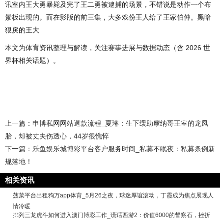
讯室内王大勇暴毙及完了王二勇被逮捕的场景，不错说是动作一个布
景板出现的。而在影版的前三集，大多戏份王人给了王家伯仲。黑暗
狠戾的王大
本文为体育资讯整理与解读，关注赛事进展与数据动态（含 2026 世
界杯相关话题）。
上一篇：
申博私网网站退款流程_夏琳：生下缓助摩纳哥王室的龙凤
胎，却被丈夫伤透心，44岁很憔悴
下一篇：
乐鱼娱乐城博彩平台客户服务时间_私募不眠夜：私募条例新
规落地！
相关资讯
菠菜平台出租狗万app体育_5月26之夜，球迷厚谊滚动，丁霞成为焦点展现人
情冷暖
排列三龙虎斗如何进入澳门博彩工作_谎话西游2：价值6000的督察石，挫折