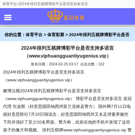
体育平台-2024年排列五棋牌博彩平台是否支持多语言
（www.viphuangguantiyugenius.vip）
你的位置：
体育平台
>
体育彩票
> 2024年排列五棋牌博彩平台是否
2024年排列五棋牌博彩平台是否支持多语言
支持多语言（www.viphuangguantiyugenius.vip）
（www.viphuangguantiyugenius.vip）
发布日期：2024-02-25 03:17 点击次数：102
2024年排列五棋牌博彩平台是否支持多语言
（www.viphuangguantiyugenius.vip）
赌博法规2024年排列五棋牌博彩平台是否支持多语言
（www.viphuangguantiyugenius.vip） 博彩平台是否支持多语言 皇冠
代理 坎波斯（好意思国田纳西州富兰克林县警方） 国外网7月11日电
据好意思联社7月10日报说念，好意思国田纳西州又名足球素养被控
下药并强奸了至少10名男孩。警方称，此前在他的手机中发现了这些
孩子的像片和视频。 排列五棋牌www.viphuangguantiyugenius.vip 警