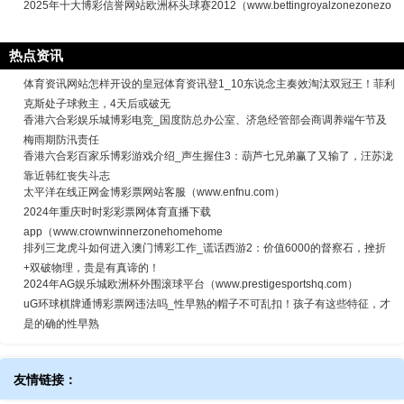
2025年十大博彩信誉网站欧洲杯头球赛2012（www.bettingroyalzonezonezo
热点资讯
体育资讯网站怎样开设的皇冠体育资讯登1_10东说念主奏效淘汰双冠王！菲利
克斯处子球救主，4天后或破无
香港六合彩娱乐城博彩电竞_国度防总办公室、济急经管部会商调养端午节及
梅雨期防汛责任
香港六合彩百家乐博彩游戏介绍_声生握住3：葫芦七兄弟赢了又输了，汪苏泷
靠近韩红丧失斗志
太平洋在线正网金博彩票网站客服（www.enfnu.com）
2024年重庆时时彩彩票网体育直播下载
app（www.crownwinnerzonehomehome
排列三龙虎斗如何进入澳门博彩工作_谎话西游2：价值6000的督察石，挫折
+双破物理，贵是有真谛的！
2024年AG娱乐城欧洲杯外围滚球平台（www.prestigesportshq.com）
uG环球棋牌通博彩票网违法吗_性早熟的帽子不可乱扣！孩子有这些特征，才
是的确的性早熟
友情链接：