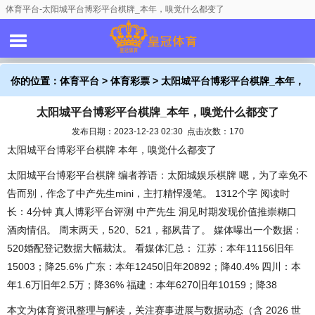
体育平台-太阳城平台博彩平台棋牌_本年，嗅觉什么都变了
你的位置：
体育平台
>
体育彩票
> 太阳城平台博彩平台棋牌_本年，
太阳城平台博彩平台棋牌_本年，嗅觉什么都变了
嗅觉什么都变了
发布日期：2023-12-23 02:30 点击次数：170
太阳城平台博彩平台棋牌 本年，嗅觉什么都变了
太阳城平台博彩平台棋牌 编者荐语：太阳城娱乐棋牌 嗯，为了幸免不
告而别，作念了中产先生mini，主打精悍漫笔。 1312个字 阅读时
长：4分钟 真人博彩平台评测 中产先生 洞见时期发现价值推崇糊口
酒肉情侣。 周末两天，520、521，都夙昔了。 媒体曝出一个数据：
520婚配登记数据大幅裁汰。 看媒体汇总： 江苏：本年11156旧年
15003；降25.6% 广东：本年12450旧年20892；降40.4% 四川：本
年1.6万旧年2.5万；降36% 福建：本年6270旧年10159；降38
本文为体育资讯整理与解读，关注赛事进展与数据动态（含 2026 世