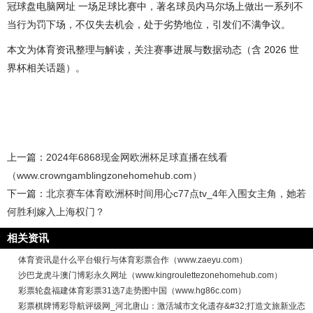
冠球盘电脑网址 一场足球比赛中，著名球员内马尔场上做出一系列不
当行为罚下场，不仅失去机会，处于劣势地位，引发们不满争议。
本文为体育资讯整理与解读，关注赛事进展与数据动态（含 2026 世
界杯相关话题）。
上一篇：
2024年6868现金网欧洲杯足球直播在线看
（www.crowngamblingzonehomehub.com）
下一篇：
北京赛车体育欧洲杯时间用心c77点tv_4年入围女主角，她若
何胜利嫁入上海权门？
相关资讯
体育资讯是什么平台银行与体育彩票合作（www.zaeyu.com）
沙巴龙虎斗澳门博彩永久网址（www.kingroulettezonehomehub.com）
彩票轮盘福建体育彩票31选7走势图中国（www.hg86c.com）
彩票棋牌博彩导航评级网_河北唐山：激活城市文化遗存&#32;打造文旅新业态