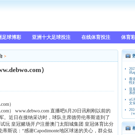
洲足球博彩
亚洲十大足球投注
在线体育投注
体育
台网址大全
在线百家乐
台
>
debwo.com）
2
讯ap
香
性
亚
系
u
文
com）
2
om） www.debwo.com 直播吧6月20日讯刚刚以前的
（ww
冠军。近日在接纳采访时，球队主席德劳伦蒂斯道到了
试玩 皇冠赌场开户注册澳门太阳城集团 皇冠体育比分
劳伦蒂斯说：“感谢Capodimonte地区球迷的关心，群众似