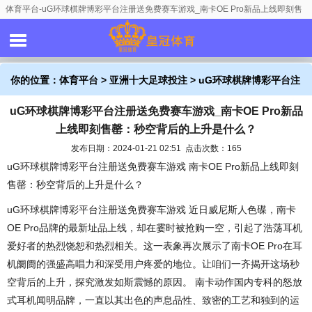
体育平台-uG环球棋牌博彩平台注册送免费赛车游戏_南卡OE Pro新品上线即刻售
罄：秒空背后的上升是什么？
你的位置：
体育平台
>
亚洲十大足球投注
> uG环球棋牌博彩平台注
uG环球棋牌博彩平台注册送免费赛车游戏_南卡OE Pro新品
册送免费赛车游戏_南卡OE Pro新品上线即刻售罄：秒空背后的上
上线即刻售罄：秒空背后的上升是什么？
升是什么？
发布日期：2024-01-21 02:51 点击次数：165
uG环球棋牌博彩平台注册送免费赛车游戏 南卡OE Pro新品上线即刻
售罄：秒空背后的上升是什么？
uG环球棋牌博彩平台注册送免费赛车游戏 近日威尼斯人色碟，南卡
OE Pro品牌的最新址品上线，却在霎时被抢购一空，引起了浩荡耳机
爱好者的热烈饶恕和热烈相关。这一表象再次展示了南卡OE Pro在耳
机阛阓的强盛高唱力和深受用户疼爱的地位。让咱们一齐揭开这场秒
空背后的上升，探究激发如斯震憾的原因。 南卡动作国内专科的怒放
式耳机闻明品牌，一直以其出色的声息品性、致密的工艺和独到的运