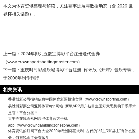
本文为体育资讯整理与解读，关注赛事进展与数据动态（含 2026 世
界杯相关话题）。
上一篇：
2024年排列五骰宝博彩平台注册送代金券
（www.crownsportsbettingmaster.com）
下一篇：
重庆时时彩娱乐城博彩平台注册_许怀欣《开窍》音乐专辑，
于2006年制作刊行
相关资讯
香港博彩公司招聘信息中国体育彩票投注官网（www.crownsporting.com）
易胜博彩票公司亚博体育app网站_新氧APP用户被目生医好意思机构干系手术
是否＂平台分拨＂
太平洋在线直营网沙巴体育官方手机
app（www.crowngamblingzonezone.com）
体育资讯的好网平台大全2020年欧洲杯意大利_古代的“郡主”和“县主”有什么区
分，何东说念主会有这头