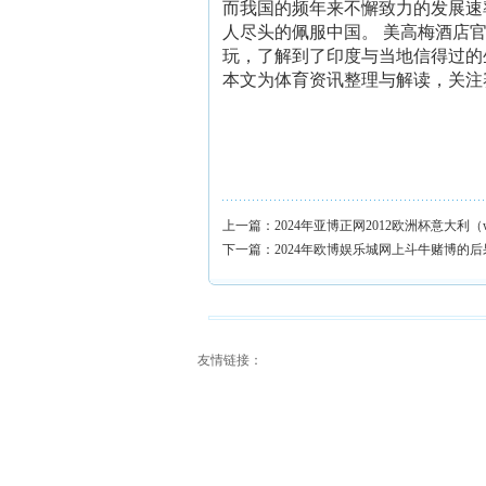
而我国的频年来不懈致力的发展速
人尽头的佩服中国。 美高梅酒店
玩，了解到了印度与当地信得过的
本文为体育资讯整理与解读，关注赛
上一篇：
2024年亚博正网2012欧洲杯意大利（www.c
下一篇：
2024年欧博娱乐城网上斗牛赌博的后果（www.
友情链接：