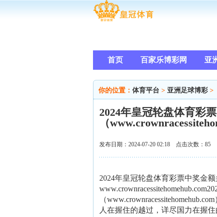
首页
百家乐博彩网
亚
亚洲十大体育平台
博彩平
你的位置：
体育平台
>
亚洲足球博彩
>
2024年皇冠轮盘体育彩
（www.crownracessiteh
发布日期：2024-07-20 02:18 点击次数：85
2024年皇冠轮盘体育彩票中奖金额多少（www
www.crownracessitehomeh
（www.crownracessiteho
人在握住的越过，详尽国力在握住