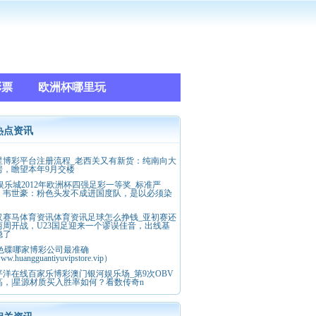
彩票
欧洲杯哪里玩
热点资讯
星博彩平台注册流程_老西关又有新货：纯南向大
房，瞻望本年9月交楼
a娱乐城2012年欧洲杯四强足彩一等奖_标准严
！韦世豪：粉色头发不成进国度队，是以必须染
汉赛马体育资讯体育资讯足球怎么挣钱_亚初赛还
两周开战，U23国足迎来一个谬误佳音，出线基
稳了
ba色碟哪家博彩公司最准确
w.huangguantiyuvipstore.vip）
平洋在线百家乐博彩澳门银河娱乐场_第9次OBV
高，|星源材质买入胜率如何？看数传奇n