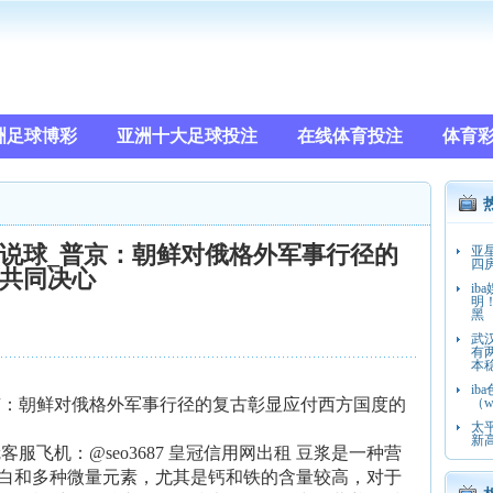
洲足球博彩
亚洲十大足球投注
在线体育投注
体育
台网址大全
在线百家乐
播说球_普京：朝鲜对俄格外军事行径的
亚
四
共同决心
ib
明
黑
武
有
本
i
普京：朝鲜对俄格外军事行径的复古彰显应付西方国度的
（ww
太
新
客服飞机：@seo3687 皇冠信用网出租 豆浆是一种营
白和多种微量元素，尤其是钙和铁的含量较高，对于