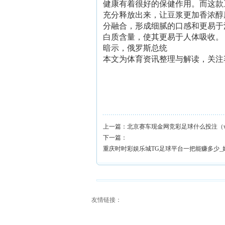
健康有着很好的保健作用。而这款
充分释放出来，让豆浆更加香浓醇
分融合，形成细腻的口感和更易于
白质含量，使其更易于人体吸收。 普
暗示，俄罗斯总统
本文为体育资讯整理与解读，关注赛
上一篇：
北京赛车现金网竞彩足球什么投注（www.bet
下一篇：
重庆时时彩娱乐城TG足球平台一把能赚多少_好
友情链接：