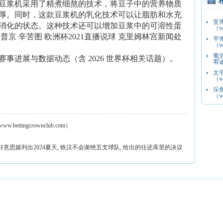
豆浆机采用了精煮细熬的技术，将豆子中的营养物质
厚。同时，这款豆浆机的乳化技术可以让脂肪和水充
亚
消化的状态。这种技术还可以增加豆浆中的可溶性蛋
（ww
京 辛苦图 欧洲杯2021直播说球 克里姆林宫新闻处
平
（ww
葡
事进展与数据动态（含 2026 世界杯相关话题）。
宥
太
（w
乐
（ww
tingcrownclub.com）
意思媒列出2024夏天, 铁汉不会谢绝五支球队, 给出的往还库里的决议