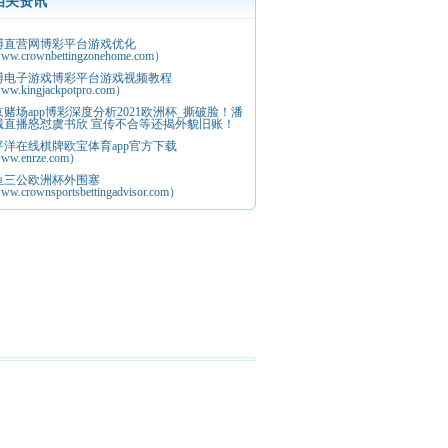
相关资讯
博直营网博彩平台游戏优化
w.crownbettingzonehome.com）
博电子游戏博彩平台游戏视频教程
w.kingjackpotpro.com）
京赌场app博彩深度分析2021欧洲杯_撕破脸！潘
诚直播怒怼虞书欣 宣传不合等还揭外貌旧账！
平洋在线棋牌欧宝体育app官方下载
ww.enrze.com）
鱼三公欧洲杯外围塞
w.crownsportsbettingadvisor.com）