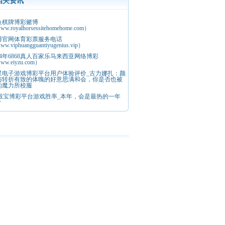
相关资讯
鱼棋牌博彩赌博
w.royalhorsessitehomehome.com）
博官网体育彩票服务电话
w.viphuangguantiyugenius.vip）
24年6868真人百家乐马来西亚网络博彩
ww.eiyzu.com）
星电子游戏博彩平台用户体验评价_古力娜扎：颜
与转折有致的体魄的好意思满和会，你是否也被
的魔力所校服
ba骰宝博彩平台游戏胜率_本年，会是最热的一年
？