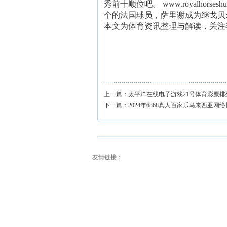
秀前十顺位吧。 www.royalhorse
个的法国球员，萨里谢成为继戈贝
本文为体育资讯整理与解读，关注赛
上一篇：
太平洋在线电子游戏21号体育彩票排
下一篇：
2024年6868真人百家乐马来西亚网络博彩
友情链接：