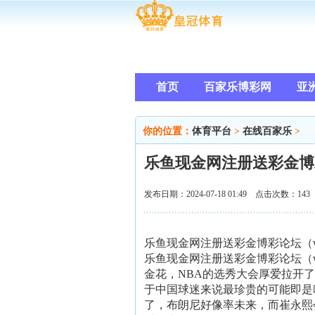
首页
百家乐博彩网
亚
亚洲十大体育平台
博彩平
你的位置：
体育平台
>
在线百家乐
>
乐鱼现金网注册送彩金博彩论坛（
发布日期：2024-07-18 01:49 点击次数：143
乐鱼现金网注册送彩金博彩论坛（www.ro
乐鱼现金网注册送彩金博彩论坛（www.r
金花，NBA的选秀大会厚爱拉开
于中国球迷来说最珍贵的可能即是
了，布朗尼好像率未来，而崔永熙