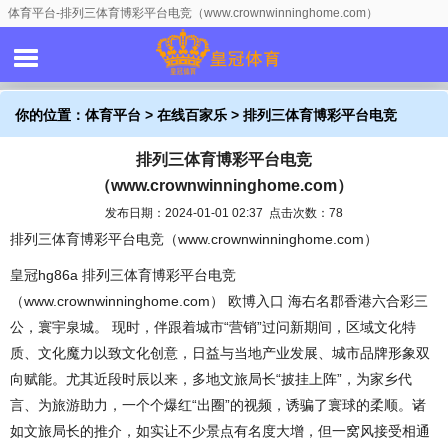
体育平台-排列三体育博彩平台电竞（www.crownwinninghome.com）
你的位置：
体育平台
>
在线百家乐
> 排列三体育博彩平台电竞
排列三体育博彩平台电竞
（www.crownwinninghome.com）
（www.crownwinninghome.com）
发布日期：2024-01-01 02:37 点击次数：78
排列三体育博彩平台电竞（www.crownwinninghome.com）
皇冠hg86a 排列三体育博彩平台电竞
（www.crownwinninghome.com） 欧博入口 海右名郡香港六合彩三
公，寰宇泉城。 现时，伴跟着城市“营销”过问新期间，区域文化特
质、文化魔力以致文化创意，日益与当地产业发展、城市品牌形象双
向赋能。尤其近段时辰以来，多地文旅局长“披挂上阵”，为家乡代
言、为旅游助力，一个个爆红“出圈”的视频，诱骗了寰球的柔顺。诸
如文旅局长的推介，如实让不少景点有名度大增，但一窝风接受相通