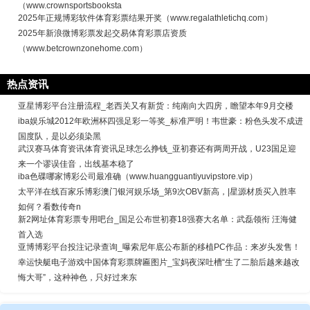
（www.crownsportsbooksta
2025年正规博彩软件体育彩票结果开奖（www.regalathletichq.com）
2025年新浪微博彩票发起交易体育彩票店资质
（www.betcrownzonehome.com）
热点资讯
亚星博彩平台注册流程_老西关又有新货：纯南向大四房，瞻望本年9月交楼
iba娱乐城2012年欧洲杯四强足彩一等奖_标准严明！韦世豪：粉色头发不成进
国度队，是以必须染黑
武汉赛马体育资讯体育资讯足球怎么挣钱_亚初赛还有两周开战，U23国足迎
来一个谬误佳音，出线基本稳了
iba色碟哪家博彩公司最准确（www.huangguantiyuvipstore.vip）
太平洋在线百家乐博彩澳门银河娱乐场_第9次OBV新高，|星源材质买入胜率
如何？看数传奇n
新2网址体育彩票专用吧台_国足公布世初赛18强赛大名单：武磊领衔 汪海健
首入选
亚博博彩平台投注记录查询_曝索尼年底公布新的移植PC作品：来岁头发售！
幸运快艇电子游戏中国体育彩票牌匾图片_宝妈夜深吐槽“生了二胎后越来越改
悔大哥”，这种神色，只好过来东