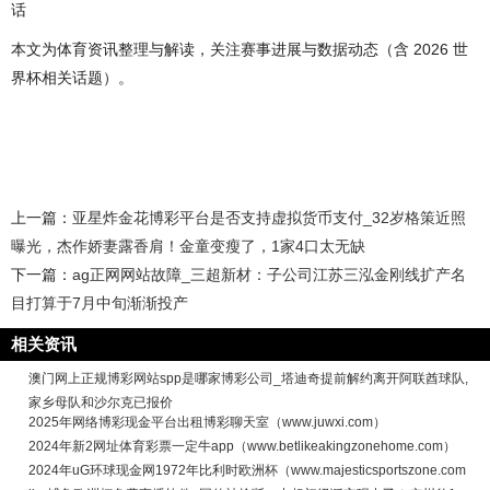
话
本文为体育资讯整理与解读，关注赛事进展与数据动态（含 2026 世
界杯相关话题）。
上一篇：
亚星炸金花博彩平台是否支持虚拟货币支付_32岁格策近照
曝光，杰作娇妻露香肩！金童变瘦了，1家4口太无缺
下一篇：
ag正网网站故障_三超新材：子公司江苏三泓金刚线扩产名
目打算于7月中旬渐渐投产
相关资讯
澳门网上正规博彩网站spp是哪家博彩公司_塔迪奇提前解约离开阿联酋球队,
家乡母队和沙尔克已报价
2025年网络博彩现金平台出租博彩聊天室（www.juwxi.com）
2024年新2网址体育彩票一定牛app（www.betlikeakingzonehome.com）
2024年uG环球现金网1972年比利时欧洲杯（www.majesticsportszone.com