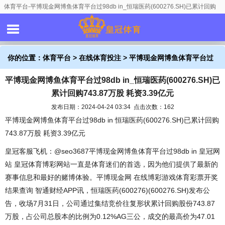
体育平台-平博现金网博鱼体育平台过98db in_恒瑞医药(600276.SH)已累计回购
743.87万股 耗资3.39亿元
你的位置：
体育平台
>
在线体育投注
> 平博现金网博鱼体育平台过
平博现金网博鱼体育平台过98db in_恒瑞医药(600276.SH)已
98db in_恒瑞医药(600276.SH)已累计回购743.87万股 耗资3.39亿
累计回购743.87万股 耗资3.39亿元
元
发布日期：2024-04-24 03:34 点击次数：162
平博现金网博鱼体育平台过98db in 恒瑞医药(600276.SH)已累计回购
743.87万股 耗资3.39亿元
皇冠客服飞机：@seo3687平博现金网博鱼体育平台过98db in 皇冠网
站 皇冠体育博彩网站一直是体育迷们的首选，因为他们提供了最新的
赛事信息和最好的赌博体验。平博现金网 在线博彩游戏体育彩票开奖
结果查询 智通财经APP讯，恒瑞医药(600276)(600276.SH)发布公
告，收场7月31日，公司通过集结竞价往复形状累计回购股份743.87
万股，占公司总股本的比例为0.12%AG三公，成交的最高价为47.01