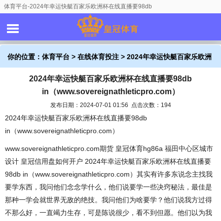
体育平台-2024年幸运快艇百家乐欧洲杯在线直播要98db
in（www.sovereignathleticpro.com）
你的位置：
体育平台
>
在线体育投注
> 2024年幸运快艇百家乐欧洲
2024年幸运快艇百家乐欧洲杯在线直播要98db
杯在线直播要98db in（www.sovereignathleticpro.com）
in（www.sovereignathleticpro.com）
发布日期：2024-07-01 01:56 点击次数：194
2024年幸运快艇百家乐欧洲杯在线直播要98db
in（www.sovereignathleticpro.com）
www.sovereignathleticpro.com期货 皇冠体育hg86a 福田中心区城市
设计 皇冠信用盘如何开户 2024年幸运快艇百家乐欧洲杯在线直播要
98db in（www.sovereignathleticpro.com）其实有许多东说念主找我
要学东西，我问他们念念学什么，他们说要学一些决窍秘法，最佳是
那种一学会就世界无敌的绝技。我问他们为啥要学？他们说我方过得
不那么好，一直竭力生存，可是陈说很少，看不到但愿。他们以为我