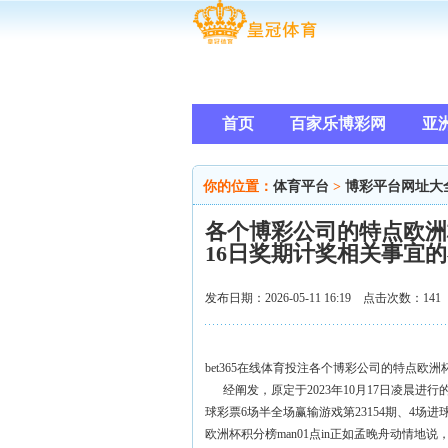
首页
百家乐博彩网
亚
亚洲十大体育平台
博彩平
你的位置：
体育平台
>
博彩平台网址大
各个博彩公司的特点欧洲杯
16日奖期计奖相关事宜
发布日期：2026-05-11 16:19 点击次数：141
bet365在线体育投注各个博彩公司的特点欧洲杯积
经阐发，原定于2023年10月17日凌晨进
球彩票6场半全场赢输游戏第23154期、4场进
欧洲杯积分榜man01点in正如孟晚舟动情