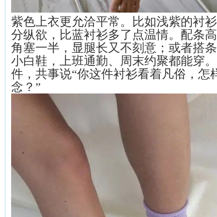
紫色上衣更允洽平常。比如浅紫的衬衫
分纵欲，比蓝衬衫多了点温情。配条高
角塞一半，显腿长又不刻意；或者搭条
小白鞋，上班通勤、周末约聚都能穿。
件，共事说“你这件衬衫看着凡俗，怎
念？”