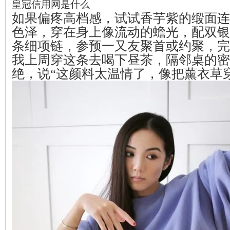
皇冠信用网是什么
如果偏疼高档感，试试香芋紫的缎面连
色泽，穿在身上像流动的蟾光，配双银
条细项链，参预一又友聚首或约聚，完
我上周穿这条去喝下昼茶，隔邻桌的密
绝，说“这颜料太温情了，像把薰衣草