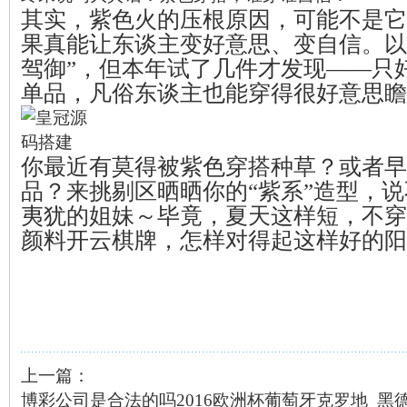
其实，紫色火的压根原因，可能不是它
果真能让东谈主变好意思、变自信。以
驾御”，但本年试了几件才发现——只
单品，凡俗东谈主也能穿得很好意思瞻
你最近有莫得被紫色穿搭种草？或者早
品？来挑剔区晒晒你的“紫系”造型，
夷犹的姐妹～毕竟，夏天这样短，不穿
颜料开云棋牌，怎样对得起这样好的阳
上一篇：
博彩公司是合法的吗2016欧洲杯葡萄牙克罗地_黑德兰口