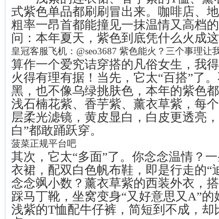
式紫色单品都刷刷冒出来。咖啡店、地
粗率一昂首都能撞见一抹温情又高档的
问：本年夏天，紫色到底凭什么火成这
皇冠客服飞机：@seo3687 紫色能火？三个事理让
算作一个爱究诘穿搭的凡俗女生，我得
火得有理有据！当先，它太“百搭”了
黑，也不像乌绿挑肤色，本年的紫色都
浅石楠花紫、香芋紫、薰衣草紫，每个
层柔光滤镜，黄皮显白，白皮更透亮，
白”都敢踊跃穿。
菠菜正规平台吧
其次，它太“多面”了。你念念温情？
衣裙，配双白色帆布鞋，即是行走的“
念念飒小数？薰衣草紫的西装外衣，搭
踩马丁靴，坐窝变身“又好意思又A”
浅紫的T恤配牛仔裤，简短到不成，却