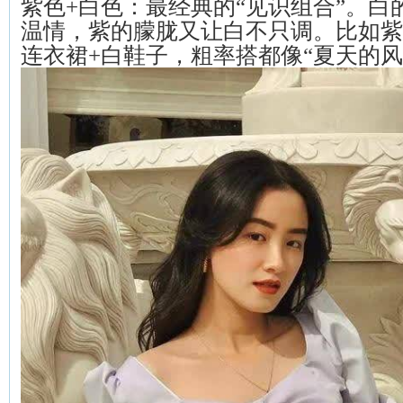
紫色+白色：最经典的“见识组合”。白
温情，紫的朦胧又让白不只调。比如紫
连衣裙+白鞋子，粗率搭都像“夏天的风