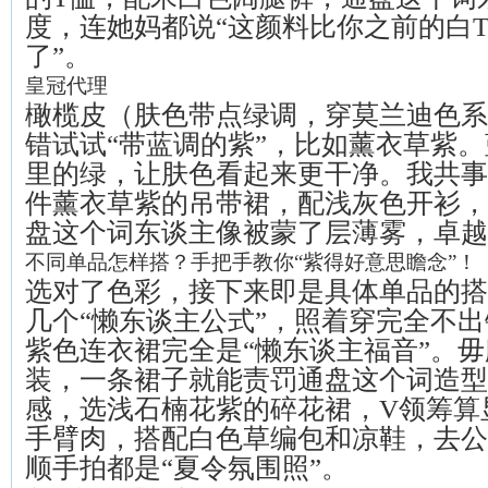
度，连她妈都说“这颜料比你之前的白
了”。
皇冠代理
橄榄皮（肤色带点绿调，穿莫兰迪色系
错试试“带蓝调的紫”，比如薰衣草紫
里的绿，让肤色看起来更干净。我共事
件薰衣草紫的吊带裙，配浅灰色开衫，
盘这个词东谈主像被蒙了层薄雾，卓越
不同单品怎样搭？手把手教你“紫得好意思瞻念”！
选对了色彩，接下来即是具体单品的搭
几个“懒东谈主公式”，照着穿完全不
紫色连衣裙完全是“懒东谈主福音”。
装，一条裙子就能责罚通盘这个词造型
感，选浅石楠花紫的碎花裙，V领筹算
手臂肉，搭配白色草编包和凉鞋，去公
顺手拍都是“夏令氛围照”。