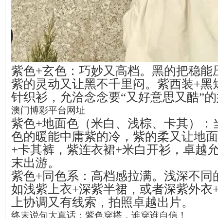
紫色+玄色：巧妙又高档。黑的把稳能
紫的灵动又让黑不千里闷。紫西装+黑
针织衫，允洽念念要“又好意思又酷”
澳门博彩平台网址
紫色+地面色（米白、浅棕、卡其）：
色的暖能中庸紫的冷，紫的柔又让地面
+卡其裤，紫连衣裙+米白开衫，卓越
末出游。
紫色+同色系：高档感拉满。浅深不同
如浅紫上衣+深紫半裙，或者深紫外衣
上协调又有线索，拍照卓越出片。
终末说句大真话：紫色穿搭，谁穿谁自信！