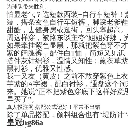
为球队带来胜利。
怕显老气？选短款西装+自行车短裤！
装，搭条玄色自行车短裤，脚踩老爹鞋
甜酷，去健身房或逛街，回头率超高。
周这样穿，被路东谈主夸“姐姐好辣，
如果牵挂紫色显黑，那就把紫色穿不才
紫的阔腿裤，配件白T恤，简短又见识
搭件灰针织衫，温情又知性；薰衣草紫
黑衬衫，优雅又性感。
我一又友（黄皮）之前不敢穿紫色上衣
芋紫的A字裙，配白衬衫，通盘这个词
来。她说“正本把紫色穿底下这样好意
早买了”。
真人投注网 搭配公式记好！平常不出错
除了单品搭配，颜料组合也有“堤防计”
皇冠hg86a