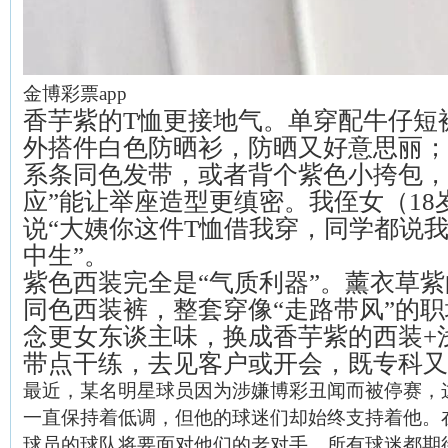
金博彩票app
香芋紫的T恤更接地气。单穿配牛仔短
外搭件白色防晒衫，防晒又好意思丽；
系条同色发带，或者背个紫色小挎包，
应”能让举座造型更缜密。我侄女（18
说“大姨你这件T恤借我穿，同学都说
中生”。
紫色西装完全是“气质利器”。薰衣草
同色西装裤，整套穿像“走路带风”的
念更女东谈主味，换成香芋紫的西装+
带点干练，去见客户或开会，既专科又
最近，某名明星球员因为涉嫌博彩丑闻而被停赛，
一直保持着低调，但他的球迷们却始终支持着他。
球员的球队将要面对他们的老对手，所有球迷都期