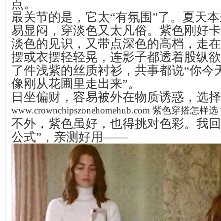
点。
最关节的是，它太“有氛围”了。夏天
易显闷，穿淡色又太凡俗。紫色刚好卡
淡色的见识，又带点深色的高档，走在
摆或衣摆轻轻晃，连影子都透着股纵欲
了件浅紫的丝质衬衫，共事都说“你今
像刚从花圃里走出来”。
日坐偏财，容易被外在物质诱惑，选择
www.crownchipszonehomehub.com 紫色穿
不外，紫色虽好，也得挑对色彩。我回
公式”，亲测好用——