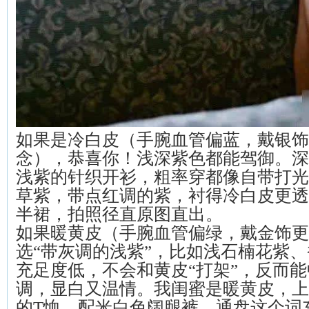
如果是冷白皮（手腕血管偏蓝，戴银饰
念），恭喜你！浅深紫色都能驾御。深
浅紫的针织开衫，粗率穿都像自带打光
草紫，带点红调的紫，衬得冷白皮更透
半裙，拍照径直原图直出。
如果暖黄皮（手腕血管偏绿，戴金饰更
选“带灰调的浅紫”，比如浅石楠花紫
充足度低，不会和黄皮“打架”，反而
调，显白又温情。我闺蜜是暖黄皮，上
的T恤，配米白色阔腿裤，通盘这个词