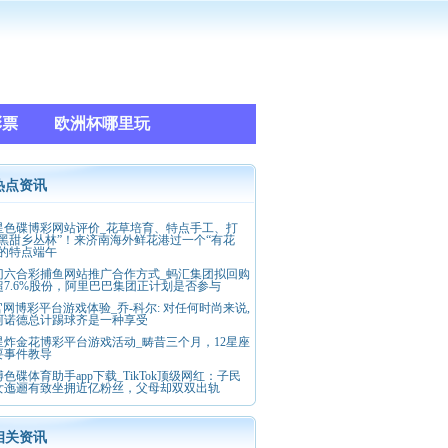
彩票
欧洲杯哪里玩
热点资讯
星色碟博彩网站评价_花草培育、特点手工、打
“黑甜乡丛林”！来济南海外鲜花港过一个“有花
”的特点端午
门六合彩捕鱼网站推广合作方式_蚂汇集团拟回购
超7.6%股份，阿里巴巴集团正计划是否参与
官网博彩平台游戏体验_乔-科尔: 对任何时尚来说,
阿诺德总计踢球齐是一种享受
星炸金花博彩平台游戏活动_畴昔三个月，12星座
要事件教导
色碟体育助手app下载_TikTok顶级网红：子民
女迤逦有致坐拥近亿粉丝，父母却双双出轨
相关资讯