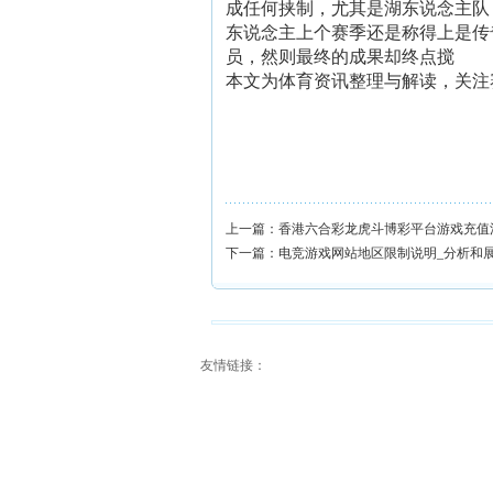
成任何挟制，尤其是湖东说念主队
东说念主上个赛季还是称得上是传
员，然则最终的成果却终点搅
本文为体育资讯整理与解读，关注赛
上一篇：
香港六合彩龙虎斗博彩平台游戏充值活
下一篇：
电竞游戏网站地区限制说明_分析和展望:
友情链接：