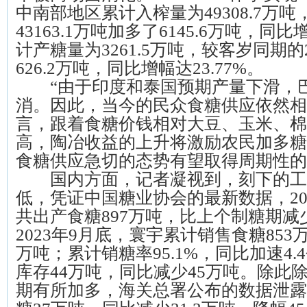
中南部地区累计入榨量为49308.7万
43163.1万吨加多了6145.6万吨，同比
计产糖量为3261.5万吨，较客岁同期的2
626.2万吨，同比增幅达23.77%。
“由于印度和泰国预期产量下滑，
消。因此，当今的民众食糖供应依然相
言，跟着食糖价钱相对大豆、玉米、棉
高，陶冶收益的上升将激励农民加多糖
食糖供应急切的态势有望取得周期性的
国内方面，记者凝视到，刻下的工
低，凭证中国糖业协会的最新数据，2022
共出产食糖897万吨，比上个制糖期减
2023年9月底，寰宇累计销售食糖853
万吨；累计销糖率95.1%，同比加速4
库存44万吨，同比减少45万吨。除此
期有所加多，海关总署公布的数据泄露