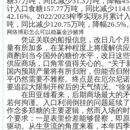
糖37万吨，同比减少31.3万吨，降幅45
计入口食糖157.77万吨，同比减少114
42.16%。2022/2023榨季实现8月累计
吨，同比减少120.75万吨，降幅26.5%
网络博彩怎么可以稳赢金沙赌博
凭证关联的船报信息，改日几个月
量有所加多，在某种程度上将缓解供应
商酌到当今国外的糖价水平，改日这些
供应商场，口角常值得关心的。“关于
国内预期产量将有所归附，但能否归附到
平仍然需要不雅察。终点是在厄尔尼诺
要追踪大限制开榨后的天气情况。”徐
在田亚雄看来，后期商场最大的矛
若何拘谨。入口利润倒挂的问题延续了
作念多郑糖的主要逻辑，然而入场的时
个要求：一是表里价差能够督察，即原
驱动。从生意流的角度来看，本年四季