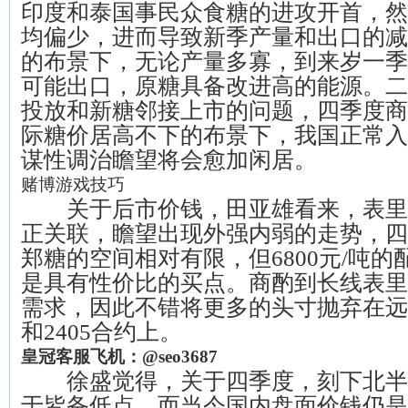
印度和泰国事民众食糖的进攻开首，然
均偏少，进而导致新季产量和出口的减
的布景下，无论产量多寡，到来岁一季
可能出口，原糖具备改进高的能源。二
投放和新糖邻接上市的问题，四季度商
际糖价居高不下的布景下，我国正常入
谋性调治瞻望将会愈加闲居。
赌博游戏技巧
关于后市价钱，田亚雄看来，表里
正关联，瞻望出现外强内弱的走势，四
郑糖的空间相对有限，但6800元/吨
是具有性价比的买点。商酌到长线表里
需求，因此不错将更多的头寸抛弃在远月
和2405合约上。
皇冠客服飞机：@seo3687
徐盛觉得，关于四季度，刻下北半
于皆备低点，而当今国内盘面价钱仍是