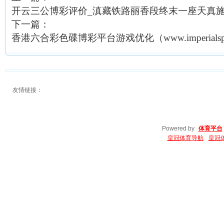
开云三公博彩评价_滇藏铁路丽香段终末一座天真
下一篇：
香港六合彩色碟博彩平台游戏优化（www.imperialsport
友情链接：
Powered by
体育平台
皇冠体育导航
皇冠