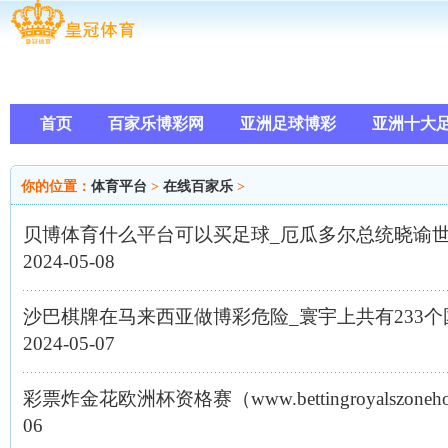
首页
百家乐博彩网
亚洲足球博彩
亚洲十大
亚洲十大体育平台
博彩平台网址大全
在线百家乐
你的位置：
体育平台
>
在线百家乐
>
贝博体育什么平台可以买足球_厄瓜多尔总统晓谕世
2024-05-08
沙巴棋牌在马来西亚做博彩危险_寰宇上共有233个
2024-05-07
彩票炸金花欧洲杯资格赛（www.bettingroyalszoneho
06