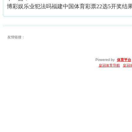
博彩娱乐业犯法吗福建中国体育彩票22选5开奖结
友情链接：
Powered by
体育平台
皇冠体育导航
皇冠