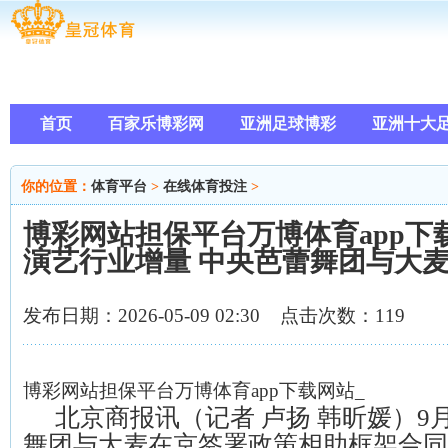
首页
百家乐博彩网
亚洲足球博彩
亚洲十大
亚洲十大体育平台
博彩平台网址大全
在线百家乐
你的位置：
体育平台
>
在线体育投注
>
博彩网站担保平台万博体育app下
演艺行业增量 中央芭蕾舞团与大
发布日期：2026-05-09 02:30 点击次数：119
博彩网站担保平台万博体育app下载网站_
北京商报讯（记者 卢扬 韩昕媛）9
舞团与大麦在京签署政策相助框架合同