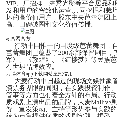
VIP、厂招牌、淘秀光影等平台居品
发和用户的密致化运营,共同挖掘和栽
坏的高价值用户，股东中央芭蕾舞团上
高、口碑破圈和文化价值传播。
ag官网
行动中国惟一的国度级芭蕾舞团，
芭蕾舞团已蕴蓄了200余部保留剧目
军》、《敦煌》、《红楼梦》等民族芭
有世界品牌效应。
万博体育app下载网站
皇冠信用
大麦行动中国越过的现场文娱抽象
演票务界限的同期，在实践投资制作、
管事等方面也有着全方针的布局。行动
质戏剧上演出品的品牌，大麦Mailiv
资、宣发策动、主持等形势参与实践的
续为市集提供优质的戏剧实践。据悉，仅