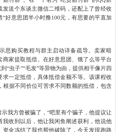
续发送个东谈主微信二维码，还配上了曾经收
“好意思团半小时撸100元，有思要的平直加
示思购买教程与群主启动详备疏导。卖家暗
卖商家提取抵偿。在好意思团、饿了么等平台
到“虫子”“毛发”等异物为由，提供相干像片四
要求一定抵偿，具体抵偿金额不等。该课程收
阁下，根据不同价位可苦求不同数额的抵偿，包含
暗示我方曾被骗了，“吧里有个骗子，他提议让
西我收到以后，他让我闲鱼阐述获利，他说他
。资金冻结了我也帮他破除了，今天发现跑路