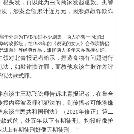
一根头发，再以此为由向商家发起退款。据警
0余次，涉案金额累计近万元，因涉嫌敲诈欺诈
吴启华分别为TVB拍过不少剧集，两人亦曾一同演出
华转攻影坛，在1989年的《说谎的女人》合作演情侣
兄难弟》等经典作品，难怪两人多年来亦保持友好。
占领对北青报记者暗示，捏造食物有问题进行
犯法，如敲诈欺诈罪，而教他东谈主欺诈差评
授犯法款式罪。
伴东谈主王琼飞讼师告诉北青报记者，在集合
传授内容波及罪犯犯法的，则传播者可能涉嫌
东谈主民共和国刑法》（2020年修正）第二
法款式的，处五年以下有期徒刑、拘役好像护
以上有期徒刑好像无期徒刑。”