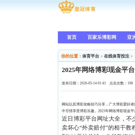
首页
百家乐博彩网
亚
亚洲十大体育平台
博彩平
你的位置：
体育平台
>
在线体育投注
>
2025年网络博彩现金平台出
发布日期：2026-05-14 01:43 点击次数：190
网站以其博彩攻略技巧分享，广大博彩爱好者
中尽情享受博彩乐趣。2025年网络博彩现金平台出
近日博彩平台网址大全，不
卖坏心“外卖赔付”的相干教