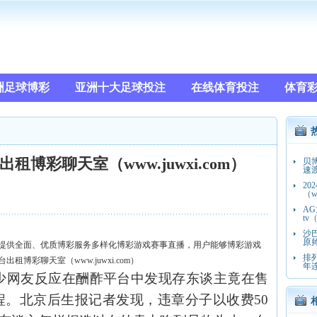
洲足球博彩
亚洲十大足球投注
在线体育投注
体育
台网址大全
在线百家乐
租博彩聊天室（www.juwxi.com）
贝
速
2
（ww
A
tv（
沙
原
提供全面、优质博彩服务多样化博彩游戏赛事直播，用户能够博彩游戏
排
租博彩聊天室（www.juwxi.com）
年
少网友反应在酬酢平台中发现存东谈主竟在售
程。北京后生报记者发现，违章分子以收费50