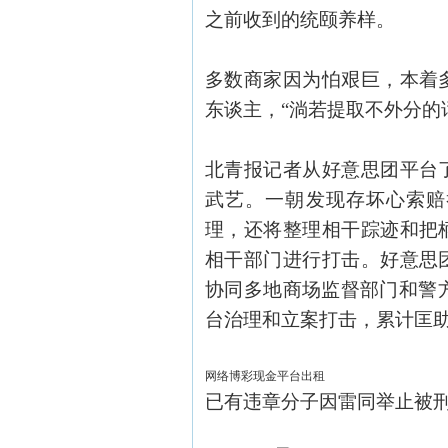
之前收到的统颐养样。
多数商家因为怕艰巨，本着
东谈主，“淌若提取不外分的
北青报记者从好意思团平台
武艺。一朝发现存坏心索赔
理，还将整理相干踪迹和把
相干部门进行打击。好意思
协同多地商场监督部门和警方
台治理和立案打击，累计匡助
网络博彩现金平台出租
已有违章分子因雷同举止被