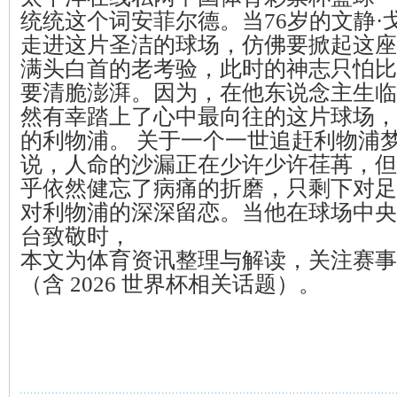
统统这个词安菲尔德。当76岁的文静·
走进这片圣洁的球场，仿佛要掀起这座
满头白首的老考验，此时的神志只怕比
要清脆澎湃。因为，在他东说念主生临
然有幸踏上了心中最向往的这片球场，
的利物浦。 关于一个一世追赶利物浦
说，人命的沙漏正在少许少许荏苒，但
乎依然健忘了病痛的折磨，只剩下对足
对利物浦的深深留恋。当他在球场中央
台致敬时，
本文为体育资讯整理与解读，关注赛事
（含 2026 世界杯相关话题）。