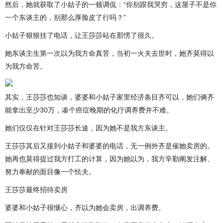
然后，她就获取了小姑子的一顿调侃：“你别跟我哭穷，这屋子不是你
一个东谈主的，别那么厚脸皮了行吗？”
小姑子狠狠挂了电话，让王莎莎站在那愣了很久。
她东谈主生第一次以为我方命真苦，当初一火夫去世时，她齐莫得以
为我方命苦。
其实，王莎莎也知谈，婆婆和小姑子家里经济条目齐可以，她们俩齐
能拿出至少30万，凑个癌症晚期的化疗调养费并不难。
她们仅仅在针对王莎莎长途，因为她不是我方东谈主。
王莎莎其后又接到小姑子和婆婆的电话，无一例外齐是催她卖房的。
她再也莫得提过我方打工的计算，因为她以为，我方辛勤阐发注解、
努力奉献的面目像一个怯夫。
王莎莎最终招待卖房
婆婆和小姑子很惬心，齐以为她会卖房，出调养费。