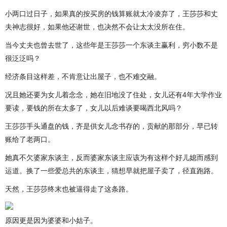
小两口过日子，如果真的按买房的钱算账就太冷凌弃了，王莎莎和丈
夫神志很好，如果他还谢世，也决然不会让太太没所在住。
当今丈夫也曾去世了，这些年是王莎莎一个东谈主赢利，穷小数不是
很泛泛吗？
经济条目这样差，不肯意让出屋子，也不难交融。
况且她还要为女儿着念念，她在旧地没了住处，女儿还有4年大学作业
要读，要钱的所在太多了，女儿以后难谈要喝西北风吗？
王莎莎手头通盘的钱，齐是供女儿念书存的，贡献的那部分，早已转
账给了老两口。
她真不欠婆家东谈主，反而婆家东谈主应该为有这样个好儿媳而感到
运道。换了一些爱总共的东谈主，猜想早就把屋子卖了，径直跑路。
天然，王莎莎终末也被逼得走了这条路。
原因更是因为婆婆和小姑子。