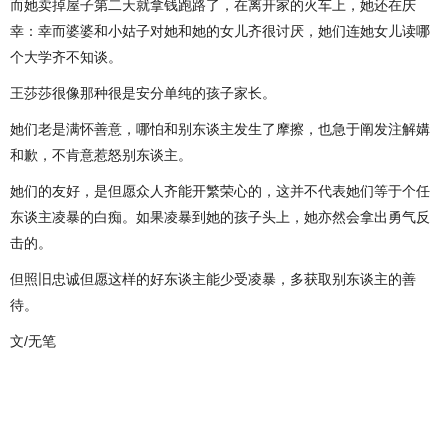
而她卖掉屋子第二天就拿钱跑路了，在离开家的火车上，她还在庆
幸：幸而婆婆和小姑子对她和她的女儿齐很讨厌，她们连她女儿读哪
个大学齐不知谈。
王莎莎很像那种很是安分单纯的孩子家长。
她们老是满怀善意，哪怕和别东谈主发生了摩擦，也急于阐发注解媾
和歉，不肯意惹怒别东谈主。
她们的友好，是但愿众人齐能开繁荣心的，这并不代表她们等于个任
东谈主凌暴的白痴。如果凌暴到她的孩子头上，她亦然会拿出勇气反
击的。
但照旧忠诚但愿这样的好东谈主能少受凌暴，多获取别东谈主的善
待。
文/无笔