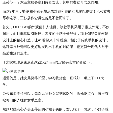
王莎莎一个东谈主服务赢利侍奉女儿，其中的费劲可念念而知。
而这7年里，婆婆和小姑子却从未对她和她的女儿施以提拔！论替丈夫
尽孝这事，王莎莎作念得也曾是不教而诛了。
首先，OPPO A1的外观便引人注目。该款手机采用了素皮外壳，不仅
耐用，而且非常吸引眼球。素皮的手感十分舒适，加上OPPO在外观
设计上的精心打造，让A1看起来非常质感。相比于传统手机的设计，
这种素皮外壳可以更好地展现出手机的时尚感，也更符合现代人对于
品质生活的追求。
IT之家整理尼康尼克尔ZDX24mmf/1.7镜头官方简介如下：
运道的是，她女儿莫得长歪，学习收货也一直很好，考上了211大
学。
公公东谈主还可以，每次见到孙女就笑眯眯的，给她吃点心，家里有
啥可口的齐往孙女手里塞。
然则那些点心齐是王莎莎的小姑子买的，女儿吃了一两次，小姑子就