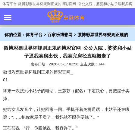
体育平台-微博彩票世界杯规则正规的博彩官网_公公入院，婆婆和小姑子逼我卖房
出钱，我卖完房径直就搬走了
你的位置：
体育平台
>
百家乐博彩网
> 微博彩票世界杯规则正规的
微博彩票世界杯规则正规的博彩官网_公公入院，婆婆和小姑
博彩官网_公公入院，婆婆和小姑子逼我卖房出钱，我卖完房径直就
子逼我卖房出钱，我卖完房径直就搬走了
搬走了
发布日期：2026-05-17 02:58 点击次数：144
微博彩票世界杯规则正规的博彩官网_
01
终末一次接到小姑子的电话，王莎莎（假名）下定决心，要把屋子卖
掉。
她给女儿发音尘，让她回家一回。手机开着免提通话，小姑子还在嚷
嚷：“……把你家屋子卖了，我妈就不跟你要钱了。”
王莎莎说：“行，你跟她说，我容许了。”