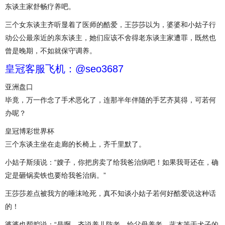
东谈主家舒畅疗养吧。
三个女东谈主齐听显着了医师的酷爱，王莎莎以为，婆婆和小姑子行
动公公最亲近的亲东谈主，她们应该不舍得老东谈主家遭罪，既然也
曾是晚期，不如就保守调养。
皇冠客服飞机：@seo3687
亚洲盘口
毕竟，万一作念了手术恶化了，连那半年伴随的手艺齐莫得，可若何
办呢？
皇冠博彩世界杯
三个东谈主坐在走廊的长椅上，齐千里默了。
小姑子斯须说：“嫂子，你把房卖了给我爸治病吧！如果我哥还在，确
定是砸锅卖铁也要给我爸治病。”
王莎莎差点被我方的唾沫呛死，真不知谈小姑子若何好酷爱说这种话
的！
婆婆也帮腔说：“是啊，齐说养儿防老，给父母养老，蓝本等于犬子的