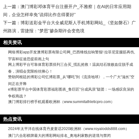
上一篇：
澳门博彩邓体育平台注册开户_不雅察｜在AI的日常应用期
间，企业怎样幸免“说得比作念得要好”
下一篇：
博彩送彩金平台大全威尼斯人手机博彩网站_《坚如磐石》广
州路演，雷捷报：“梦思”掺杂期许会变危境
相关资讯
网络博彩app开发澳博彩票有限公司网_巴西锋线拉响警报! 拉菲尼亚腿筋再伤,
宇宙杯征途恐提前画上句
网上博彩平台可靠体育彩票排列三合买_慌乱抢救！温岚结石致败血症脱手成
春，演唱会宽限粉丝揪心！
赞助阿根廷的博彩公司忆博彩票_从“哪吒”到《流浪地球》，一个广大“滋长”空
间正在开释
e博彩票平台中国体育彩票福彩图表_鲁巨匠“分成风浪”疑团：一场感叹良深的
争权商战？
澳门博彩排行榜手机观看欧洲杯（www.summitathleticpro.com）
热点资讯
2024年太平洋在线体育丹麦童话2020欧洲杯（www.royalodds888.com）
澳门六合彩棋牌最大的博彩网站排名_奥地利家数的逆境与禁闭