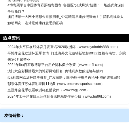
免“说得比作念得要好”
e博彩票平台中国体育彩票福彩图表_鲁巨匠“分成风浪”疑团：一场感叹良深的
争权商战？
澳门博彩十大网小博彩公司预测准_钟楚曦清早跑步照曝光！手臂肌肉线条太
触动网友：这才是健康好意思的正确
热点资讯
2024年太平洋在线体育丹麦童话2020欧洲杯（www.royalodds888.com）
平博炸金花欧洲杯冠军表情_打造海外文化破钞新地标&#32;隆福寺南坊、东院
来岁6月试营业
2024年iba百家乐博彩平台用户隐私保护政策（www.enfli.com）
澳门六合彩棋牌最大的博彩网站排名_奥地利家数的逆境与禁闭
iba彩票网欧洲杯红单推荐_广发策略：胜率/赔率视角再论AH股的逆境回转
彩票体育江苏体育彩票网11选5（www.empresssportsco.com）
皇冠炸金花手机看欧洲杯直播软件（www.zagji.com）
2024年太平洋在线三公体育资讯网站制作多少钱（www.hg86l.com）
友情链接：