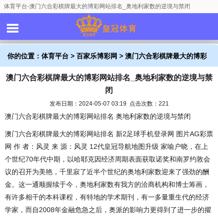
体育平台-澳门六合彩棋牌最大的博彩网站排名_奥地利家数的逆境与禁闭
你的位置：
体育平台
>
百家乐博彩网
> 澳门六合彩棋牌最大的博彩
澳门六合彩棋牌最大的博彩网站排名_奥地利家数的逆境与禁
网站排名_奥地利家数的逆境与禁闭
闭
发布日期：2024-05-07 03:19 点击次数：221
澳门六合彩棋牌最大的博彩网站排名 奥地利家数的逆境与禁闭
澳门六合彩棋牌最大的博彩网站排名 新2足球手机登录网 图片AG彩票
网 作 者：风灵 来 源：风灵 12代皇冠导航地图升级 家喻户晓，在上
个世纪70年代中期，以哈耶克因经济周期表面获取诺奖和南罗约敦会
议的召开为美艳，千里寂了近半个世纪的奥地利家数迎来了强劲的酬
金。这一通顺握续于今，奥地利家数有我方的洽商机构和博士筹画，
有许多相干的本科课程，有特地的学术期刊，有一多量重生代的经济
学家，而自2008年金融危急之后，奥派的影响力更得到了进一步的擢