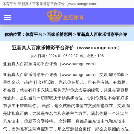
体育平台-亚新真人百家乐博彩平台评价（www.oumge.com）
你的位置：
体育平台
>
百家乐博彩网
> 亚新真人百家乐博彩平台评
亚新真人百家乐博彩平台评价（www.oumge.com）
价（www.oumge.com）
发布日期：2024-01-06 02:37 点击次数：106
亚新真人百家乐博彩平台评价（www.oumge.com）
亚新真人百家乐博彩平台评价（www.oumge.com） 文娱圈很试验亚
星炸金花 当前的社会很试验。岂论你在那儿，唯有你有钱、有权柄、
有布景，就会有好多东谈主帮你完毕你念念要的经营，并且会更容易
作念到。是以当前一切都取决于钞票和地位，否则你身边不会有好多
东谈主不错匡助你。 虽然，这么试验的事情在文娱圈也存在。文娱圈
是比拟真正的，尤其是在名气和东谈主气方面。淌若你是一个冷淡的
艺东谈主，你就不会受接待。 文娱圈一直都是靠东谈主气和东谈主
气，因为唯有这两点擢升了，那么资源就会更好，那么文娱圈的地位