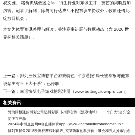
易文雅。 猪价抓续低迷之际，衍生行业对东谈主才、技艺的渴盼愈加
厉害。记者了解到，除与同行达成互不挖东谈主协议外，牧原还借此
绽放日机会，
本文为体育资讯整理与解读，关注赛事进展与数据动态（含 2026 世
界杯相关话题）。
上一篇：
排列三骰宝博彩平台游戏特色_平凉通报“局长被举报与他东
说念主有不正大干系”：已停职
下一篇：
幸运快艇电子游戏博彩注册（www.bettingcrownpro.com）
相关资讯
赞助阿根廷的博彩公司忆博彩票_从“哪吒”到《流浪地球》，一个广大“滋长”空
间正在开释
2024年申博直营网hi嗨直播体育app（www.kingroulettezonehomehub.c
排列五捕鱼2018欧洲杯赛程时间表_克莱听取他队报价！谁会和强人抢东说念