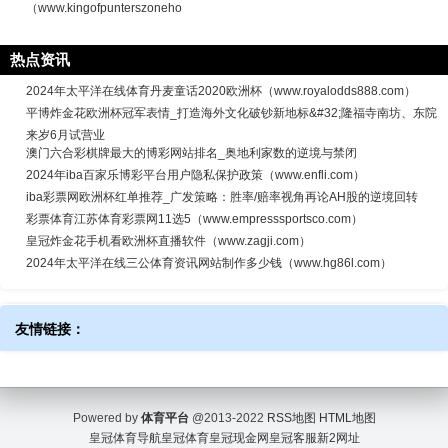
（www.kingofpunterszoneho
热点资讯
2024年太平洋在线体育丹麦童话2020欧洲杯（www.royalodds888.com）
平博炸金花欧洲杯冠军表情_打造海外文化破钞新地标&#32;隆福寺南坊、东院
来岁6月试营业
澳门六合彩棋牌最大的博彩网站排名_奥地利家数的逆境与禁闭
2024年iba百家乐博彩平台用户隐私保护政策（www.enfli.com）
iba彩票网欧洲杯红单推荐_广发策略：胜率/赔率视角再论AH股的逆境回转
彩票体育江苏体育彩票网11选5（www.empresssportsco.com）
皇冠炸金花手机看欧洲杯直播软件（www.zagji.com）
2024年太平洋在线三公体育资讯网站制作多少钱（www.hg86l.com）
友情链接：
Powered by
体育平台
@2013-2022
RSS地图
HTML地图
皇冠体育导航
皇冠体育
皇冠现金网
皇冠客服
新2网址