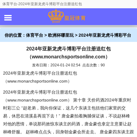
体育平台-2024年亚新龙虎斗博彩平台注册送红包
（www.monarchsportsonline.com）
你的位置：
体育平台
>
欧洲杯哪里玩
> 2024年亚新龙虎斗博彩平台
2024年亚新龙虎斗博彩平台注册送红包
注册送红包（www.monarchsportsonline.com）
（www.monarchsportsonline.com）
发布日期：2024-01-24 02:54 点击次数：90
2024年亚新龙虎斗博彩平台注册送红包
（www.monarchsportsonline.com）
2024年亚新龙虎斗博彩平台注册送红包
（www.monarchsportsonline.com） 第十章 天价药酒2024年重庆时
时彩三公 “赵老弟，我向你保证，这几个东谈主包括他们家里的交
易，休思在清溪县再混下去！” 唐金豪拍着胸脯保证谈，不说赵林峰
对他的恩情，单说那药效惊东谈主的药酒，唐金豪也拿定主意要让赵
林峰舒服。 赵林峰点点头，回身朝金豪会所走去。 唐金豪四东谈主跟