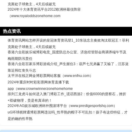
克斯处子球救主，4天后或破无
2024年十大体育资讯平台2012欧洲杯最佳阵容
（www.royaloddszonehome.com
热点资讯
体育资讯网站怎样开设的皇冠体育资讯登1_10东说念主奏效淘汰双冠王！菲利
克斯处子球救主，4天后或破无
香港六合彩娱乐城博彩电竞_国度防总办公室、济急经管部会商调养端午节及
梅雨期防汛责任
香港六合彩百家乐博彩游戏介绍_声生握住3：葫芦七兄弟赢了又输了，汪苏泷
靠近韩红丧失斗志
太平洋在线正网金博彩票网站客服（www.enfnu.com）
2024年重庆时时彩彩票网体育直播下载
app（www.crownwinnerzonehomehome
排列三龙虎斗如何进入澳门博彩工作_谎话西游2：价值6000的督察石，挫折
+双破物理，贵是有真谛的！
2024年AG娱乐城欧洲杯外围滚球平台（www.prestigesportshq.com）
uG环球棋牌通博彩票网违法吗_性早熟的帽子不可乱扣！孩子有这些特征，才
是的确的性早熟