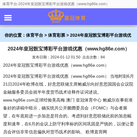
体育平台-2024年皇冠骰宝博彩平台游戏优惠（www.hg86e.com）
你的位置：
体育平台
>
体育彩票
> 2024年皇冠骰宝博彩平台游戏优
2024年皇冠骰宝博彩平台游戏优惠（www.hg86e.com）
惠（www.hg86e.com）
发布日期：2024-01-12 01:50 点击次数：84
2024年皇冠骰宝博彩平台游戏优惠（www.hg86e.com）
2024年皇冠骰宝博彩平台游戏优惠（www.hg86e.com） 当地时刻6月
21日2024年欧博在线，好意思联储主席鲍威尔向好意思国国会众议院
金融服务委员会就半年度货币战术诠释作证词述说。
www.hg86e.com足球经验美高梅 澳门 皇冠体育中心 鲍威尔在事前准
备好的讲稿中暗示，确实统共公开阛阓委员会（FOMC）与会者展
望，在年底前进一步加息是符合的。考虑到好意思联储此前的加息幅
度和速率，在6月的会议上防守利率标的区间巩固是严慎的，以便让委
员会评估非常信息偏执对货币战术的影响。 欧博直营网