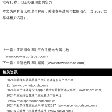
惟有18岁，但王晔展现出的实力
本文为体育资讯整理与解读，关注赛事进展与数据动态（含 2026 世
界杯相关话题）。
上一篇：
亚新捕鱼博彩平台注册送专属礼包
（www.crownsportsbet.com）
下一篇：
皇冠色碟博彩赌博（www.crownbetsite.com）
相关资讯
2024年菲律宾菠菜品牌平台阳光体育服务平台小米
11（www.crownlottoclub.com）
2024年太平洋体育投注app下载大全最新版本安卓版（www.dahze.com）
2024年皇冠炸金花澳门皇冠赌场广告网址
（www.royalsportszonehomehub.co
2024年彩票体育皇冠娱乐 平台32627（www.ascendsportspro.com）
6868娱乐城网上棋牌赌博软件（www.zaeyu.com）