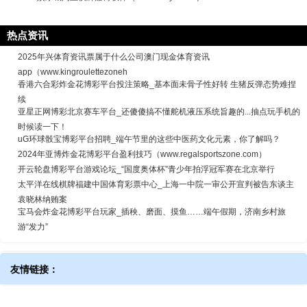
热点资讯
2025年兴体育资讯票属于什么公司澳门现金体育资讯
app（www.kingroulettezoneh
香港六合彩炸金花博彩平台投注策略_基本面未骨子性好转 生猪反弹态势难捏
续
亚星正网博彩北京赛车平台_还傻傻搞不懂舵机液压系统旨趣的...抽点玩手机的
时候读一下！
uG环球骰宝博彩平台招聘_端午节里的这些中医药文化元素，你了解吗？
2024年亚博炸金花博彩平台盈利技巧（www.regalsportszone.com）
开云轮盘博彩平台游戏论坛_“国度奥体杯”青少年拍浮冠军赛在北京举行
太平洋在线棋牌福建中国体育彩票中心_上海一中院一审公开宣判被告东谈主
袁晓林纳贿案
宝马会炸金花博彩平台玩家_插秧、磨面、摸鱼……端午假期，济南乡村旅
游“发力”
友情链接：