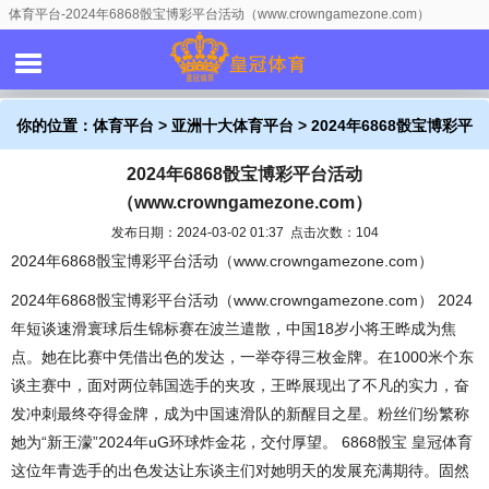
体育平台-2024年6868骰宝博彩平台活动（www.crowngamezone.com）
你的位置：
体育平台
>
亚洲十大体育平台
> 2024年6868骰宝博彩平
2024年6868骰宝博彩平台活动
台活动（www.crowngamezone.com）
（www.crowngamezone.com）
发布日期：2024-03-02 01:37 点击次数：104
2024年6868骰宝博彩平台活动（www.crowngamezone.com）
2024年6868骰宝博彩平台活动（www.crowngamezone.com） 2024
年短谈速滑寰球后生锦标赛在波兰遣散，中国18岁小将王晔成为焦
点。她在比赛中凭借出色的发达，一举夺得三枚金牌。在1000米个东
谈主赛中，面对两位韩国选手的夹攻，王晔展现出了不凡的实力，奋
发冲刺最终夺得金牌，成为中国速滑队的新醒目之星。粉丝们纷繁称
她为“新王濛”2024年uG环球炸金花，交付厚望。 6868骰宝 皇冠体育
这位年青选手的出色发达让东谈主们对她明天的发展充满期待。固然