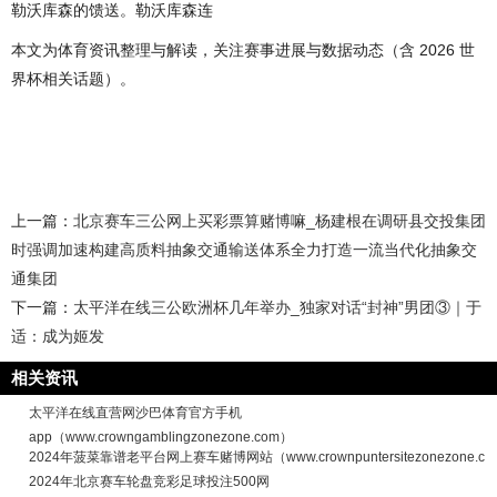
勒沃库森的馈送。勒沃库森连
本文为体育资讯整理与解读，关注赛事进展与数据动态（含 2026 世
界杯相关话题）。
上一篇：
北京赛车三公网上买彩票算赌博嘛_杨建根在调研县交投集团
时强调加速构建高质料抽象交通输送体系全力打造一流当代化抽象交
通集团
下一篇：
太平洋在线三公欧洲杯几年举办_独家对话“封神”男团③｜于
适：成为姬发
相关资讯
太平洋在线直营网沙巴体育官方手机
app（www.crowngamblingzonezone.com）
2024年菠菜靠谱老平台网上赛车赌博网站（www.crownpuntersitezonezone.c
2024年北京赛车轮盘竞彩足球投注500网