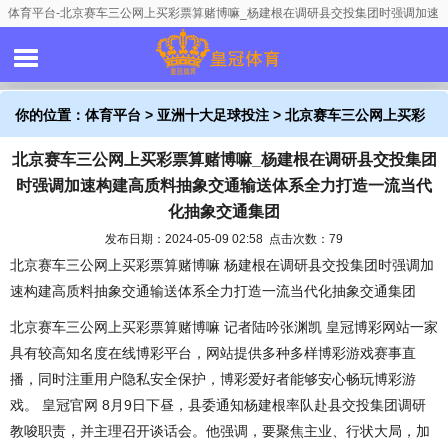
体育平台-北京赛车三公网上买彩票算赌博嘛_杨建根在调研县交投集团时强调加速
构建高质料抽象交通输送体系全力打造一流当代化抽象交通集团
你的位置：
体育平台
>
亚洲十大足球投注
> 北京赛车三公网上买彩
北京赛车三公网上买彩票算赌博嘛_杨建根在调研县交投集团
票算赌博嘛_杨建根在调研县交投集团时强调加速构建高质料抽象交
时强调加速构建高质料抽象交通输送体系全力打造一流当代
通输送体系全力打造一流当代化抽象交通集团
化抽象交通集团
发布日期：2024-05-09 02:58 点击次数：79
北京赛车三公网上买彩票算赌博嘛 杨建根在调研县交投集团时强调加
速构建高质料抽象交通输送体系全力打造一流当代化抽象交通集团
北京赛车三公网上买彩票算赌博嘛 记者陆吟张渊凯 皇冠博彩网站一家
具有较高知名度在线博彩平台，网站提供多种多样博彩游戏赛事直
播，同时注重用户隐私安全保护，博彩爱好者能够安心畅玩博彩游
戏。 皇冠官网 8月9日下昼，县委通知杨建根率队赴县交投集团调研
教唆职责，并主理召开谈话会。他强调，要聚焦主业、行状大局，加