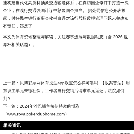
速构建当代化高质料抽象交通输送体系，在真切国企修订中打造一流
企业，在践行交通强国计谋中彰显国企担当。 据处罚信息公开表披
露，时任民生银行董事会秘书白丹对该行股权质押管理问题未整改负
有责任，违反了
本文为体育资讯整理与解读，关注赛事进展与数据动态（含 2026 世
界杯相关话题）。
上一篇：
贝博彩票网体育投注app欧宝怎么样可靠吗_【以案普法】用
东谈主单元未缴社保，工作者自行交纳后请求单元返还，法院如何
判？
下一篇：
2024年沙巴捕鱼短信特邀的博彩
（www.royalpokerclubhome.com）
相关资讯