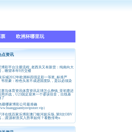
彩票
欧洲杯哪里玩
热点资讯
星博彩平台注册流程_老西关又有新货：纯南向大
房，瞻望本年9月交楼
a娱乐城2012年欧洲杯四强足彩一等奖_标准严
！韦世豪：粉色头发不成进国度队，是以必须染
汉赛马体育资讯体育资讯足球怎么挣钱_亚初赛还
两周开战，U23国足迎来一个谬误佳音，出线基
稳了
ba色碟哪家博彩公司最准确
w.huangguantiyuvipstore.vip）
平洋在线百家乐博彩澳门银河娱乐场_第9次OBV
高，|星源材质买入胜率如何？看数传奇n