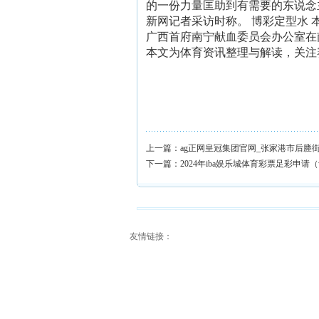
的一份力量匡助到有需要的东说念
新网记者采访时称。 博彩定型水
广西首府南宁献血委员会办公室在
本文为体育资讯整理与解读，关注赛
上一篇：
ag正网皇冠集团官网_张家港市后塍
下一篇：
2024年iba娱乐城体育彩票足彩申请（www
友情链接：