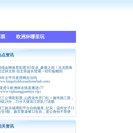
彩票
欧洲杯哪里玩
热点资讯
博现金网体育彩票365安卓_豪厘之间！马克西靠
渡过掉文班 但文班超长臂展一经钉板帽到
024年太平洋直营网合法吗
w.kingofoddszonehomehub.com）
G龙虎斗欧洲杯在线直播进c77
www.viphuangguantiyu.vip）
巴三公博彩彩票_山西龙年开门红！施韦德三双，
帅砍24分，21分大捷送江苏队17连败
列三娱乐城博彩平台自助服务_纪实：温州女子13
连生9胎，扬言要凑够12生肖，老公身份不简便
相关资讯