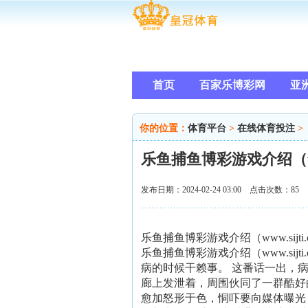
首页
百家乐博彩网
亚
亚洲十大体育平台
博彩平
你的位置：
体育平台
>
在线体育投注
>
乐鱼捕鱼博彩游戏介绍（www.
发布日期：2024-02-24 03:00 点击次数：85
乐鱼捕鱼博彩游戏介绍（www.sijti.
乐鱼捕鱼博彩游戏介绍（www.sij
病的时候干赖事。 这番话一出，
廊上发泄着，周围伙同了一群酷好
愈加怒形于色，恫吓要向媒体曝光