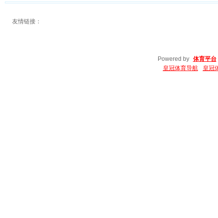
友情链接：
Powered by
体育平台
皇冠体育导航
皇冠