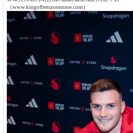
（www.kingofbetszonezone.com）