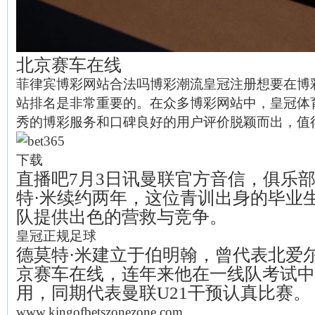
北京赛车在线
菲律宾博彩网站合法吗博彩潮流皇冠注册想要在博
站排名是非常重要的。在众多博彩网站中，皇冠体
秀的博彩服务和口碑良好的用户评价脱颖而出，值
直播吧7月3日讯曼联官方音信，俱乐
特·米续约两年，这位青训出身的毕业
队提供出色的营救与竞争。
皇冠正规足球
德莫特·米建立于伯明翰，曾代表北爱
京赛车在线，连年来他在一线队考试中
用，同期代表曼联U21干预认真比赛。
www.kingofbetszonezone.com