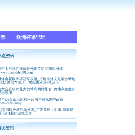
彩票
欧洲杯哪里玩
热点资讯
24年太平洋在线体育丹麦童话2020欧洲杯
w.royalodds888.com）
博炸金花欧洲杯冠军表情_打造海外文化破钞新地
&#32;隆福寺南坊、东院来岁6月试营业
门六合彩棋牌最大的博彩网站排名_奥地利家数的
境与禁闭
24年iba百家乐博彩平台用户隐私保护政策
w.enfli.com）
ba彩票网欧洲杯红单推荐_广发策略：胜率/赔率视
再论AH股的逆境回转
相关资讯