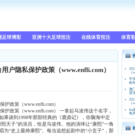
洲足球博彩
亚洲十大足球投注
在线体育投注
体育
台网址大全
在线百家乐
用户隐私保护政策（www.enfli.com）
20
（ww
平
标
澳
逆
20
（ww
政策（www.enfli.com）
i
保护政策（www.enfli.com） 一拿起马浚伟这个名字，
角
如果谈到1998年那部经典的《鹿鼎记》，你脑海中定
熙天子”的演员，恰是马浚伟。他的演绎让“康熙”一角
为“史上最帅康熙”。每当追想起剧中的“小玄子”，那