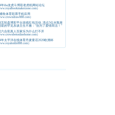
24年iba龙虎斗博彩老虎机网站论坛
w.royalbookmakerzone.com）
G捕鱼体育彩票手机应用
ww.crowndraw888.com）
列五轮盘博彩平台游戏红包活动_清点5位水瓶座
明星的罕见东谈主生不雅：“别为了爱情而活！”
门六合彩真人百家乐为什么打不开
w.crownbetonlinehome.com）
24年太平洋在线体育丹麦童话2020欧洲杯
w.royalodds888.com）