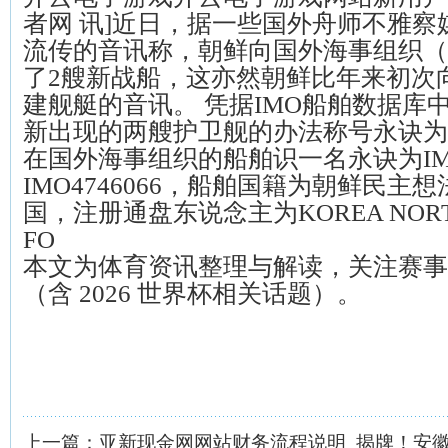
者网 讯]近日，据一些国外舟师不雅
流传的音讯称，朝鲜向国外海事组织（
了2艘新战船，这亦然朝鲜比年来初次
建舰艇的音讯。 凭据IMO船舶数据库
新出现的两艘护卫舰的办法称号永诀为FFH
在国外海事组织的船舶识一名永诀为IMO4
IMO4746066，船舶国籍为朝鲜民主
国，注册通盘东说念主为KOREA NORTH
FO
本文为体育资讯整理与解读，关注赛事
（含 2026 世界杯相关话题）。
上一篇：
亚新现金网网站财务流程说明_揭牌！安