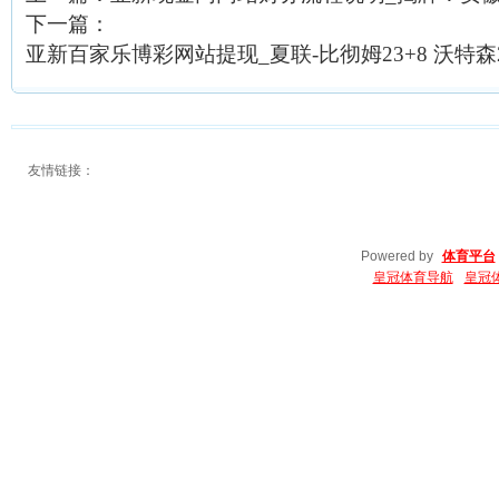
下一篇：
亚新百家乐博彩网站提现_夏联-比彻姆23+8 沃特森
友情链接：
Powered by
体育平台
皇冠体育导航
皇冠