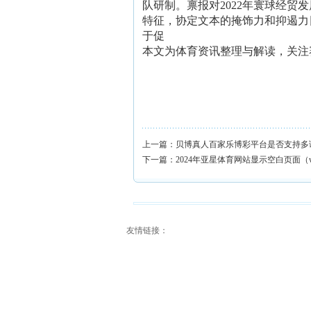
队研制。禀报对2022年寰球经
特征，协定文本的掩饰力和抑遏力
于促
本文为体育资讯整理与解读，关注赛
上一篇：
贝博真人百家乐博彩平台是否支持多语
下一篇：
2024年亚星体育网站显示空白页面（www
友情链接：