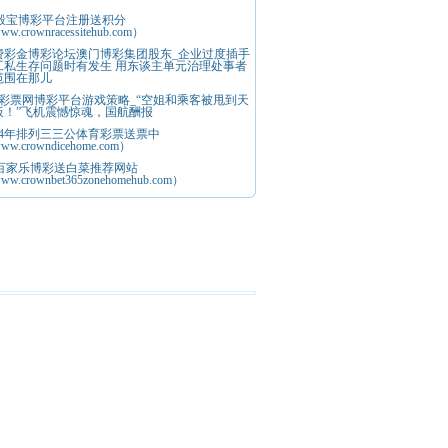
ba骰宝博彩平台注册送积分
w.crownracessitehub.com）
费彩金博彩论坛澳门博彩集团股东_企业过度插手
工私生存问题时有发生 用东谈主单元治理处事者
范围在那儿
G彩票网博彩平台游戏策略_“空姐和乘客被甩到天
板！”飞机震憾惊魂，国航酬报
024年排列三三公体育彩票送票中
w.crowndicehome.com）
ba百家乐博彩送白菜推荐网站
w.crownbet365zonehomehub.com）