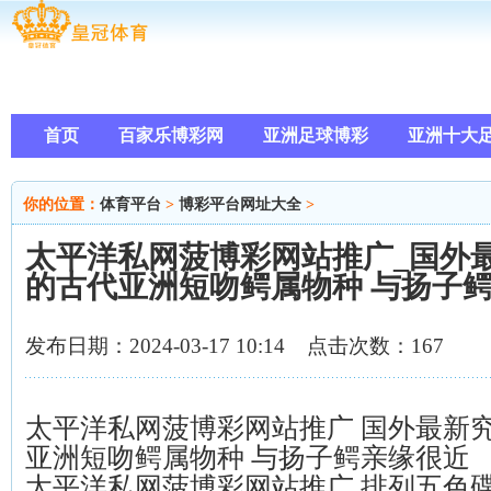
首页
百家乐博彩网
亚洲足球博彩
亚洲十大
亚洲十大体育平台
博彩平台网址大全
在线百家乐
你的位置：
体育平台
>
博彩平台网址大全
>
太平洋私网菠博彩网站推广_国外
的古代亚洲短吻鳄属物种 与扬子
发布日期：2024-03-17 10:14 点击次数：167
太平洋私网菠博彩网站推广 国外最新
亚洲短吻鳄属物种 与扬子鳄亲缘很近
太平洋私网菠博彩网站推广 排列五色碟